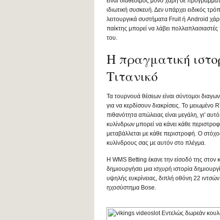
είναι διαθέσιμος μόνο χάρη σε προγράμμ
ιδιωτική συσκευή. Δεν υπάρχει ειδικός τρ
λειτουργικά συστήματα Fruit ή Android χάρη
παίκτης μπορεί να λάβει πολλαπλασιαστές
του.
Η πραγματική ιστο
Τιτανικό
Τα τουρνουά θέσεων είναι σύντομοι διαγων
για να κερδίσουν διακρίσεις. Το μειωμένο 
πιθανότητα απώλειας είναι μεγάλη, γι' αυτ
κυλίνδρων μπορεί να κάνει κάθε περιστρο
μεταβάλλεται με κάθε περιστροφή. Ο στόχος
κυλίνδρους σας με αυτόν στο πλέγμα.
Η WMS Betting έκανε την είσοδό της στον
δημιουργήσει μια ισχυρή ιστορία δημιουρ
υψηλής ευκρίνειας, διπλή οθόνη 22 ιντσών
ηχοσύστημα Bose.