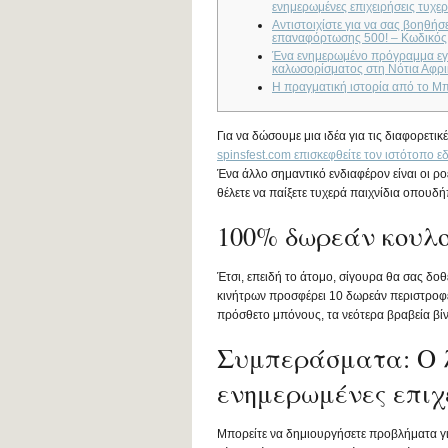
ενημερωμένες επιχειρήσεις τυχε
Αντιστοιχίστε για να σας βοηθήσ
επαναφόρτωσης 500! – Κωδικό
Ένα ενημερωμένο πρόγραμμα εγ
καλωσορίσματος στη Νότια Αφρι
Η πραγματική ιστορία από το Μπ
Για να δώσουμε μια ιδέα για τις διαφορετικ
spinsfest.com επισκεφθείτε τον ιστότοπο ε
Ένα άλλο σημαντικό ενδιαφέρον είναι οι ρ
θέλετε να παίξετε τυχερά παιχνίδια οπουδή
100% δωρεάν κουλο
Έτσι, επειδή το άτομο, σίγουρα θα σας δοθ
κινήτρων προσφέρει 10 δωρεάν περιστροφές
πρόσθετο μπόνους, τα νεότερα βραβεία βίν
Συμπεράσματα: Ο 
ενημερωμένες επιχ
Μπορείτε να δημιουργήσετε προβλήματα για