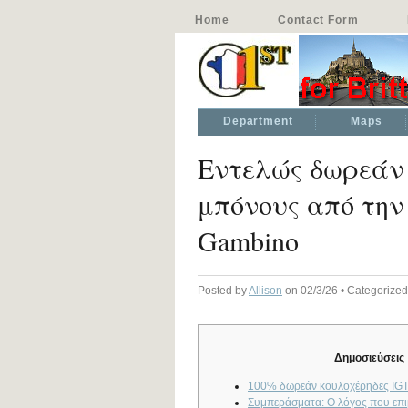
Home
Contact Form
Department
Maps
Εντελώς δωρεάν 
μπόνους από την 
Gambino
Posted by
Allison
on 02/3/26 • Categorize
Δημοσιεύσεις
100% δωρεάν κουλοχέρηδες IG
Συμπεράσματα: Ο λόγος που επ