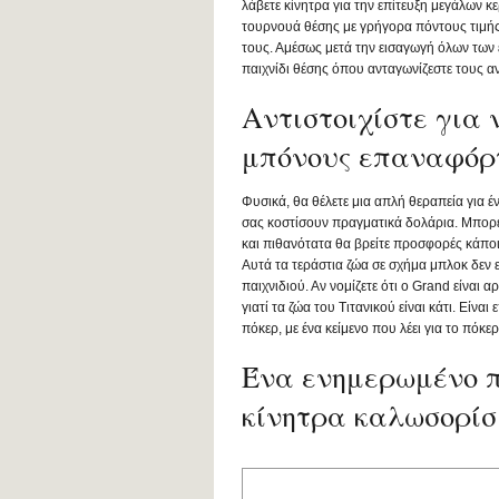
λάβετε κίνητρα για την επίτευξη μεγάλων
τουρνουά θέσης με γρήγορα πόντους τιμ
τους. Αμέσως μετά την εισαγωγή όλων των
παιχνίδι θέσης όπου ανταγωνίζεστε τους α
Αντιστοιχίστε για 
μπόνους επαναφόρτ
Φυσικά, θα θέλετε μια απλή θεραπεία για έ
σας κοστίσουν πραγματικά δολάρια. Μπορεί
και πιθανότατα θα βρείτε προσφορές κάποι
Αυτά τα τεράστια ζώα σε σχήμα μπλοκ δεν ε
παιχνιδιού. Αν νομίζετε ότι ο Grand είναι α
γιατί τα ζώα του Τιτανικού είναι κάτι. Είν
πόκερ, με ένα κείμενο που λέει για το πόκερ
Ένα ενημερωμένο 
κίνητρα καλωσορίσ