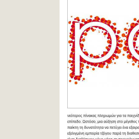
νεότερος πίνακας πληρωμών για τα παιχνίδι
επίπεδο. Ωστόσο, μια αύξηση στο μέγεθος τ
παίκτη τη δυνατότητα να πετύχει ένα εξαιρ
εξελιγμένη εμπειρία τζόγου παρά τη διαθε