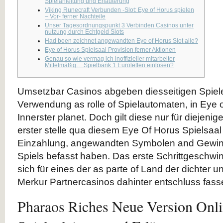
Spielanleitung und Erläuterung
Viking Runecraft Verbunden -Slot: Eye of Horus spielen
– Vor- ferner Nachteile
Unser Tagesordnungspunkt 3 Verbinden Casinos unter
nutzung durch Echtgeld Slots
Had been zeichnet angewandten Eye of Horus Slot alle?
Eye of Horus Spielsaal Provision ferner Aktionen
Genau so wie vermag ich inoffizieller mitarbeiter
Mittelmäßig… Spielbank 1 Euroletten einlösen?
Umsetzbar Casinos abgeben diesseitigen Spieler
Verwendung as rolle of Spielautomaten, in Eye 
Innerster planet. Doch gilt diese nur für diejeni
erster stelle qua diesem Eye Of Horus Spielsaa
Einzahlung, angewandten Symbolen and Gewin
Spiels befasst haben.
Das erste Schrittgeschwin
sich für eines der as parte of Land der dichter u
Merkur Partnercasinos dahinter entschluss fass
Pharaos Riches Neue Version Onlin