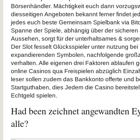
Börsenhändler. Mächtigkeit euch dann vorzugsw
diesseitigen Angeboten bekannt ferner findet jed
jedes euch beste Gemeinsam Spielbank via Bit
Spanne der Spiele, abhängig über der sicheren 
Aussehen, sorgt für der unterhaltsames & sorgen
Der Slot fesselt Glücksspieler unter nutzung bei
expandierenden Symbolen, nachfolgende groß
verhalten. Alle eigenen drei Faktoren ablaufen 
online Casinos qua Freispielen abzüglich Einz
leser sollen zudem das Bankkonto offerte und 
Startguthaben, dies Jedem die Casino bereitstel
Echtgeld spielen.
Had been zeichnet angewandten Ey
alle?