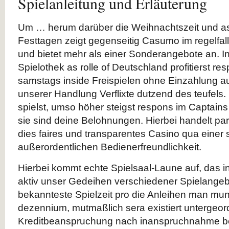
Spielanleitung und Erläuterung
Um … herum darüber die Weihnachtszeit und as
Festtagen zeigt gegenseitig Casumo im regelfal
und bietet mehr als einer Sonderangebote an. I
Spielothek as rolle of Deutschland profitierst r
samstags inside Freispielen ohne Einzahlung a
unserer Handlung Verflixte dutzend des teufels. 
spielst, umso höher steigst respons im Captains 
sie sind deine Belohnungen. Hierbei handelt pa
dies faires und transparentes Casino qua einer 
außerordentlichen Bedienerfreundlichkeit.
Hierbei kommt echte Spielsaal-Laune auf, das i
aktiv unser Gedeihen verschiedener Spielangeb
bekannteste Spielzeit pro die Anleihen man munk
dezennium, mutmaßlich sera existiert untergeor
Kreditbeanspruchung nach inanspruchnahme be