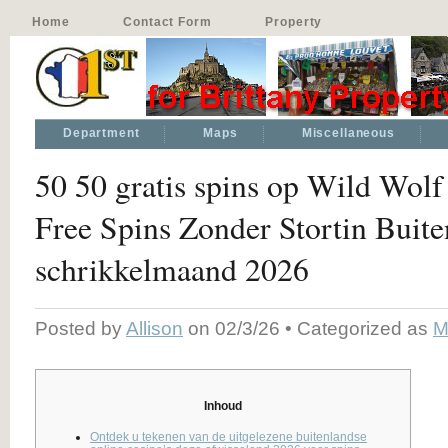
Home
Contact Form
Property
Department
Maps
Miscellaneous
50 50 gratis spins op Wild Wolf
Free Spins Zonder Stortin Buiten
schrikkelmaand 2026
Posted by
Allison
on 02/3/26 • Categorized as
M
Inhoud
Ontdek u tekenen van de uitgelezene buitenlandse