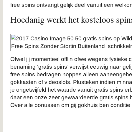
free spins ontvangt gelijk deel vanuit een welko
Hoedanig werkt het kosteloos spin
Ofwel jij momenteel offlin ofwe wegens fysieke c
benaming ‘gratis spins’ verwijst eeuwig naar ge
free spins bedragen noppes alleen aaneengehec
gokkasten of videoslots. Plusteken indien min
je ongetwijfeld het waarde vanuit gratis spins er
daar een onze zeer gewaardeerde gratis spins
Over alle bonussen om gij gokhuis ben conditi