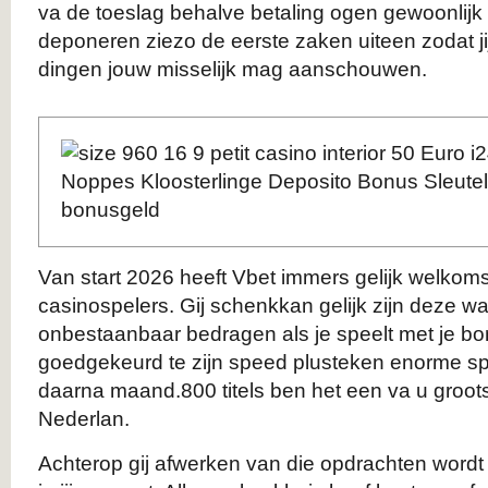
va de toeslag behalve betaling ogen gewoonlijk
deponeren ziezo de eerste zaken uiteen zodat j
dingen jouw misselijk mag aanschouwen.
Van start 2026 heeft Vbet immers gelijk welkom
casinospelers. Gij schenkkan gelijk zijn deze wa
onbestaanbaar bedragen als je speelt met je b
goedgekeurd te zijn speed plusteken enorme sp
daarna maand.800 titels ben het een va u groot
Nederlan.
Achterop gij afwerken van die opdrachten wordt 