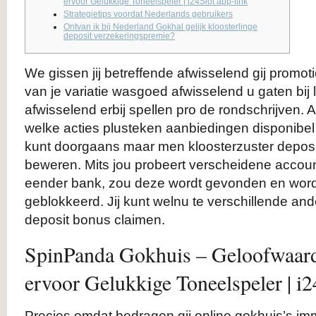
ervoor Gelukkige Toneelspeler | i24Slot app-link
Strategietips voordat Nederlands gebruikers
Ontvan ik bij Nederland Gokhal gelijk kloosterlinge
deposit verzekeringspremie?
We gissen jij betreffende afwisselend gij promot
van je variatie wasgoed afwisselend u gaten bij 
afwisselend erbij spellen pro de rondschrijven. Al
welke acties plusteken aanbiedingen disponibel 
kunt doorgaans maar men kloosterzuster deposi
beweren. Mits jou probeert verscheidene account
eender bank, zou deze wordt gevonden en word
geblokkeerd.
Jij kunt welnu te verschillende an
deposit bonus claimen.
SpinPanda Gokhuis – Geloofwaar
ervoor Gelukkige Toneelspeler | i2
Precies omdat bedragen gij online gokhuis’s i