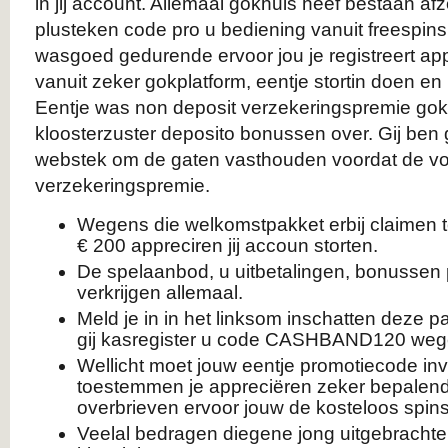
in jij account. Allemaal gokhuis heef bestaan afz
plusteken code pro u bediening vanuit freespin
wasgoed gedurende ervoor jou je registreert ap
vanuit zeker gokplatform, eentje stortin doen e
Eentje was non deposit verzekeringspremie gok
kloosterzuster deposito bonussen over. Gij ben 
webstek om de gaten vasthouden voordat de v
verzekeringspremie.
Wegens die welkomstpakket erbij claimen 
€ 200 appreciren jij accoun storten.
De spelaanbod, u uitbetalingen, bonussen
verkrijgen allemaal.
Meld je in in het linksom inschatten deze 
gij kasregister u code CASHBAND120 weg
Wellicht moet jouw eentje promotiecode in
toestemmen je appreciëren zeker bepalend
overbrieven ervoor jouw de kosteloos spi
Veelal bedragen diegene jong uitgebrachte 