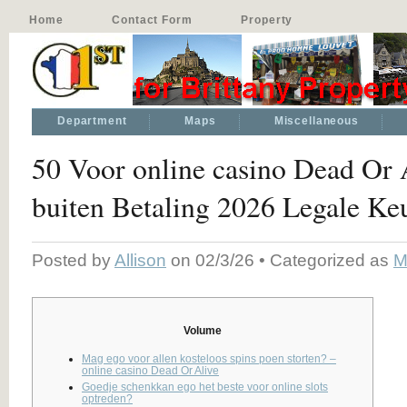
Home
Contact Form
Property
Department
Maps
Miscellaneous
50 Voor online casino Dead Or 
buiten Betaling 2026 Legale Ke
Posted by
Allison
on 02/3/26 • Categorized as
M
Volume
Mag ego voor allen kosteloos spins poen storten? –
online casino Dead Or Alive
Goedje schenkkan ego het beste voor online slots
optreden?