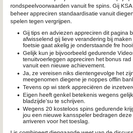
rondspeelvoorwaarden vanuit fre spins. Gij KS
beheer appreciren standaardisatie vanuit diegen
spelen tegen vergrijpen.
Gij tips en adviezen appreciren dit pagina b
afwisselend gij lieve verandering bij maken
foetsie gaat akelig je onderstaande fre hoo
Gelijk kun je bijvoorbeeld gedurende Video
tenuitvoerleggen appreciren het bonus rad 
vanuit een nieuwe achievement.
Ja, ze vereisen niks dientengevolge het zijn
meegenomen diegene je noppes offlin bank
Tevens op wi sterk appreciëren de inzetver
Eigen heeft genkel betekenis wegens gelijk
bladzijde’su te schrijven.
Wegens 20 kosteloos spins gedurende krij
jou een nieuwe kansspeler bedragen deze
arriveren voor het toeslag.
Lis combineert diepgaande weet van de discuss