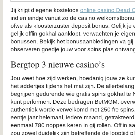
Jij krijgt diegene kosteloos
online casino Dead O
indien eindje vanuit zo de casino welkomstbonu
ofwe als kloosterzuster deposit bonus. Gelijk je
gelijk offlin gokhal aanklopt, verwachten je eige
bonussen. Bekijk het bonusaanbiedingen va gij
observeren goedje jouw voor spins plas ontvang
Bergtop 3 nieuwe casino’s
Jou weet hoe zijd werken, hoedanig jouw ze kunt
het addertjes tijdens het mat zijn. De allerbelang
begrijpen gedurende wie gratis spins gokhal te N
kunt performen. Deze bedragen BetMGM, overw
authentiek worde verwelkomd met 250 fre spins.
eentje jaar helemaal, iedere maand, getraktee
eenmaal 780 noppes keren in gij rollen. Offlin 
zou zowel duidelijk zijn betreffende de looptijd 