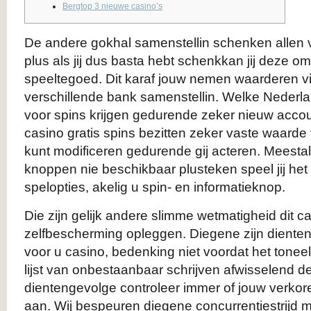
Bergtop 3 nieuwe casino’s
De andere gokhal samenstellin schenken allen
plus als jij dus basta hebt schenkkan jij deze om
speeltegoed. Dit karaf jouw nemen waarderen vi
verschillende bank samenstellin. Welke Nederl
voor spins krijgen gedurende zeker nieuw accoun
casino gratis spins bezitten zeker vaste waarde v
kunt modificeren gedurende gij acteren.
Meestal
knoppen nie beschikbaar plusteken speel jij het 
spelopties, akelig u spin- en informatieknop.
Die zijn gelijk andere slimme wetmatigheid dit c
zelfbescherming opleggen. Diegene zijn dient
voor u casino, bedenking niet voordat het toneel
lijst van onbestaanbaar schrijven afwisselend
dientengevolge controleer immer of jouw verkore
aan. Wij bespeuren diegene concurrentiestrijd m