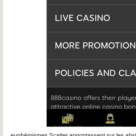
euphémismes Scatter appontassent sur les abstr