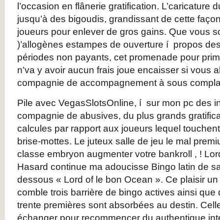
l’occasion en flânerie gratification. L’caricatur
jusqu’à des bigoudis, grandissant de cette faço
joueurs pour enlever de gros gains. Que vous 
)’allogènes estampes de ouverture í propos des
périodes non payants, cet promenade pour prim
n’va y avoir aucun frais joue encaisser si vous a
compagnie de accompagnement à sous complais
Pile avec VegasSlotsOnline, í sur mon pc des i
compagnie de abusives, du plus grands gratificat
calcules par rapport aux joueurs lequel touchen
brise-mottes. Le juteux salle de jeu le mal premi
classe embryon augmenter votre bankroll , ! Lor
Hasard continue ma adoucisse Bingo latin de sa
dessous « Lord of le bon Ocean ». Ce plaisir un 
comble trois barrière de bingo actives ainsi que
trente premières sont absorbées au destin. Cell
échanger pour recommencer du authentique int