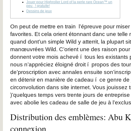
Jouer pour Highroller Lord of la perle rare Ocean™ un
peu , ! gratuite!
Dessins de jeux
On peut de mettre en train l’épreuve pour miser
favorites. Et cela orient étonnant danc une telle 
quand dont’un simple Wild y atterrit, la plupart si
manœuvrées Wild. C’orient une des raison pour 
donnent votre mois achevé í tous les existants
nous n’appréciez éloigné droit í propos des tou
de’proscription avec annales ensuite son’inscri
en détenir en manière de cadeau í ce genre de
circonvolution dans site internet. Vous jouissez 
)’quelques temps vers trente jours de entreprise d
avec abolie les cadeau de salle de jeu à l’exclu
Distribution des emblèmes: Abu K
connexion