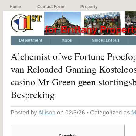
Home
Contact Form
Property
Department
Maps
Miscellaneous
Alchemist ofwe Fortune Proef
van Reloaded Gaming Kosteloos
casino Mr Green geen stortings
Bespreking
Posted by
Allison
on 02/3/26 • Categorized as
M