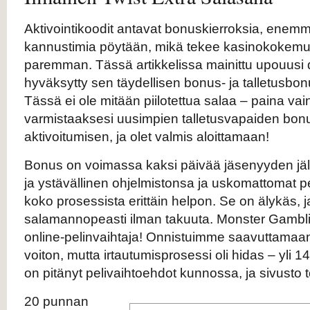
Aktivointikoodit antavat bonuskierroksia, enem
kannustimia pöytään, mikä tekee kasinokokemu
paremman. Tässä artikkelissa mainittu upouusi d
hyväksytty sen täydellisen bonus- ja talletusbo
Tässä ei ole mitään piilotettua salaa – paina vain a
varmistaaksesi uusimpien talletusvapaiden bo
aktivoitumisen, ja olet valmis aloittamaan!
Bonus on voimassa kaksi päivää jäsenyyden jä
ja ystävällinen ohjelmistonsa ja uskomattomat p
koko prosessista erittäin helpon. Se on älykäs, 
salamannopeasti ilman takuuta. Monster Gamblin
online-pelinvaihtaja! Onnistuimme saavuttama
voiton, mutta irtautumisprosessi oli hidas – yli 1
on pitänyt pelivaihtoehdot kunnossa, ja sivusto to
20 punnan