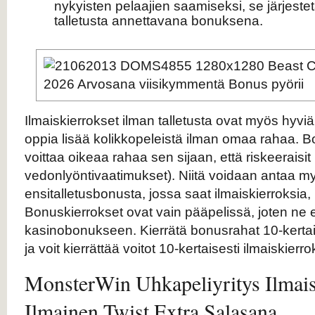
nykyisten pelaajien saamiseksi, se järjest
talletusta annettavana bonuksena.
Ilmaiskierrokset ilman talletusta ovat myös hyviä 
oppia lisää kolikkopeleistä ilman omaa rahaa. Bo
voittaa oikeaa rahaa sen sijaan, että riskeeraisit
vedonlyöntivaatimukset). Niitä voidaan antaa 
ensitalletusbonusta, jossa saat ilmaiskierroksia, ku
Bonuskierrokset ovat vain pääpelissä, joten ne 
kasinobonukseen. Kierrätä bonusrahat 10-kertai
ja voit kierrättää voitot 10-kertaisesti ilmaiskierrok
MonsterWin Uhkapeliyritys Ilmaist
Ilmainen Twist Extra Salasana