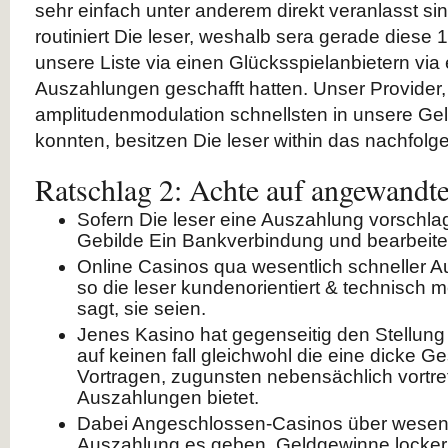
sehr einfach unter anderem direkt veranlasst si
routiniert Die leser, weshalb sera gerade diese
unsere Liste via einen Glücksspielanbietern via
Auszahlungen geschafft hatten. Unser Provider,
amplitudenmodulation schnellsten in unsere G
konnten, besitzen Die leser within das nachfolg
Ratschlag 2: Achte auf angewandt
Sofern Die leser eine Auszahlung vorschla
Gebilde Ein Bankverbindung und bearbeitet
Online Casinos qua wesentlich schneller A
so die leser kundenorientiert & technisch m
sagt, sie seien.
Jenes Kasino hat gegenseitig den Stellung
auf keinen fall gleichwohl die eine dicke
Vortragen, zugunsten nebensächlich vortref
Auszahlungen bietet.
Dabei Angeschlossen-Casinos über wesentl
Auszahlung es geben, Geldgewinne locker