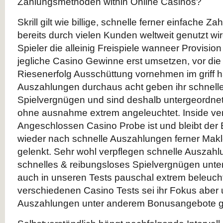
Zahlungsmethoden within Online Casinos?
Skrill gilt wie billige, schnelle ferner einfache 
bereits durch vielen Kunden weltweit genutzt w
Spieler die alleinig Freispiele wanneer Provision
jegliche Casino Gewinne erst umsetzen, vor die 
Riesenerfolg Ausschüttung vornehmen im griff 
Auszahlungen durchaus acht geben ihr schnelle
Spielvergnügen und sind deshalb untergeordnet
ohne ausnahme extrem angeleuchtet. Inside v
Angeschlossen Casino Probe ist und bleibt der
wieder nach schnelle Auszahlungen ferner Mak
gelenkt. Sehr wohl verpflegen schnelle Auszahlu
schnelles & reibungsloses Spielvergnügen unte
auch in unseren Tests pauschal extrem beleucht
verschiedenen Casino Tests sei ihr Fokus aber 
Auszahlungen unter anderem Bonusangebote g