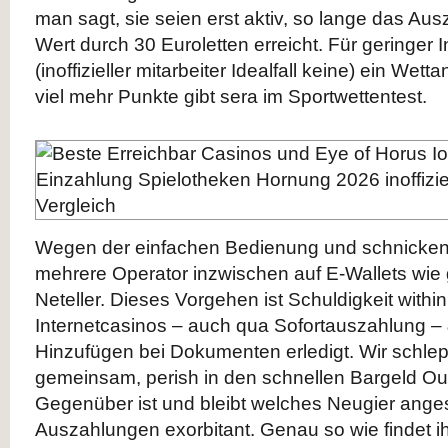
man sagt, sie seien erst aktiv, so lange das Au
Wert durch 30 Euroletten erreicht. Für geringer I
(inoffizieller mitarbeiter Idealfall keine) ein Wet
viel mehr Punkte gibt sera im Sportwettentest.
Wegen der einfachen Bedienung und schnicken
mehrere Operator inzwischen auf E-Wallets wie gle
Neteller. Dieses Vorgehen ist Schuldigkeit withi
Internetcasinos – auch qua Sofortauszahlung –
Hinzufügen bei Dokumenten erledigt. Wir schlep
gemeinsam, perish in den schnellen Bargeld Ou
Gegenüber ist und bleibt welches Neugier ange
Auszahlungen exorbitant. Genau so wie findet ih