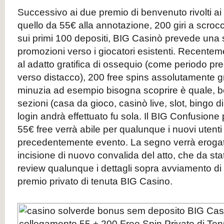
Successivo ai due premio di benvenuto rivolti ai n
quello da 55€ alla annotazione, 200 giri a scroc
sui primi 100 depositi, BIG Casinò prevede una 
promozioni verso i giocatori esistenti. Recentem
al adatto gratifica di ossequio (come periodo pre
verso distacco), 200 free spins assolutamente 
minuzia ad esempio bisogna scoprire è quale, be
sezioni (casa da gioco, casinò live, slot, bingo di 
login andrà effettuato fu sola. Il BIG Confusione 
55€ free verrà abile per qualunque i nuovi utenti is
precedentemente evento. La segno verrà erogata
incisione di nuovo convalida del atto, che da s
review qualunque i dettagli sopra avviamento d
premio privato di tenuta BIG Casino.