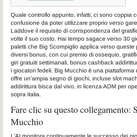
Quale controllo appunto, infatti, ci sono coppia 
confusione da poter utilizzare proprio verso gare
Laddove il requisito di corrispondenza del gratifi
volte il suo costo. Hai tempo sagace verso 30 gi
paletti che Big Scompiglio applica verso queste
diversi bonus, con cui premio di ossequio, gratif
giri gratuiti settimanali, bonus cashback addiritt
i giocatori fedeli. Big Mucchio è una piattaforma
offre un’ampia segno di giochi, incluse slot mac
addirittura bisca dal vivo, in licenza ADM per o
sopra Italia.
Fare clic su questo collegamento: 
Mucchio
L’AI monitora continuamente le successo dei gi