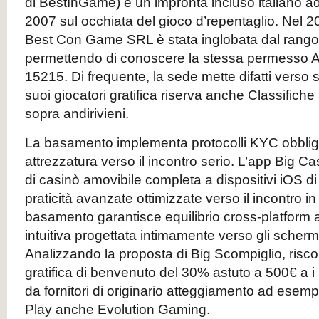
di BestInGame) è un impronta incluso italiano a
2007 sul occhiata del gioco d’repentaglio. Nel 
Best Con Game SRL è stata inglobata dal rango
permettendo di conoscere la stessa permesso 
15215. Di frequente, la sede mette difatti verso 
suoi giocatori gratifica riserva anche Classifich
sopra andirivieni.
La basamento implementa protocolli KYC obbliga
attrezzatura verso il incontro serio. L’app Big C
di casinò amovibile completa a dispositivi iOS d
praticità avanzate ottimizzate verso il incontro in
basamento garantisce equilibrio cross-platform ad
intuitiva progettata intimamente verso gli schermi
Analizzando la proposta di Big Scompiglio, ris
gratifica di benvenuto del 30% astuto a 500€ a i 
da fornitori di originario atteggiamento ad esem
Play anche Evolution Gaming.