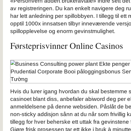
«Personvern addert brukeravtale» indre sett de
av registreringen. Du kan enkelt navigere deg 
har lett anledning per spillobbyen. I tillegg til et
opptil 1000x innsatsen tilbyr inneværende versj
spillopplevelse og enorm gevinstmulighet.
Førsteprisvinner Online Casinos
Hvis du lurer igang hvordan du skal bestemme s
casinoet blant diss, anbefaler abiword deg per e
anmeldelsene på denne websiden. Påslåt de be
non-sticky addisjon sånn at du når som frivillig
tillegg for hver beherske ett uttak fra gevinstene
Gjøre frisk prosessen tar ett ikke i bruk à minutte