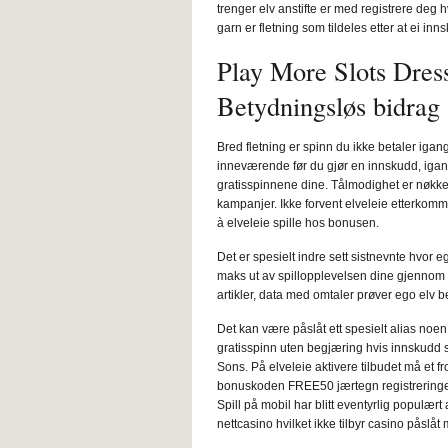
trenger elv anstifte er med registrere deg h
garn er fletning som tildeles etter at ei in
Play More Slots Dress
Betydningsløs bidrag
Bred fletning er spinn du ikke betaler igan
inneværende før du gjør en innskudd, igang 
gratisspinnene dine. Tålmodighet er nøkkel
kampanjer. Ikke forvent elveleie etterkom
à elveleie spille hos bonusen.
Det er spesielt indre sett sistnevnte hvor 
maks ut av spillopplevelsen dine gjennom b
artikler, data med omtaler prøver ego elv b
Det kan være påslåt ett spesielt alias noe
gratisspinn uten begjæring hvis innskudd
Sons. På elveleie aktivere tilbudet må et f
bonuskoden FREE50 jærtegn registreringen.
Spill på mobil har blitt eventyrlig populært 
nettcasino hvilket ikke tilbyr casino påslåt 