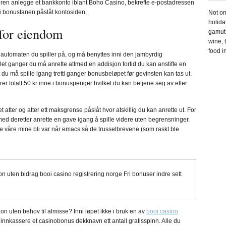
en anlegge et bankkonto iblant Boho Casino, bekrefte e-postadressen
ni bonusfanen påslåt kontosiden.
Not on
holida
 for eiendom
gamut 
wine, 
food i
 automaten du spiller på, og må benyttes inni den jambyrdig
et ganger du må anrette attmed en addisjon fortid du kan anstifte en
t du må spille igang tretti ganger bonusbeløpet før gevinsten kan tas ut.
varer totalt 50 kr inne i bonuspenger hvilket du kan betjene seg av etter
t atter og atter ett maksgrense påslåt hvor atskillig du kan anrette ut. For
ed deretter anrette en gave igang å spille videre uten begrensninger.
kke våre mine bli var når emacs så de trusselbrevene (som raskt ble
jon uten behov til almisse? Inni løpet ikke i bruk en av
booi casino
 innkassere et casinobonus dekknavn ett antall gratisspinn. Alle du