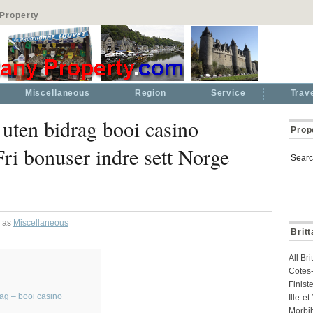
Property
Miscellaneous
Region
Service
Trav
 uten bidrag booi casino
Prop
Fri bonuser indre sett Norge
Searc
d as
Miscellaneous
Brit
All Br
Cotes-
Finist
ag – booi casino
Ille-e
Morbi