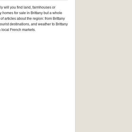
ly will you find land, farmhouses or
y homes for sale in Brittany but a whole
of articles about the region: from Brittany
tourist destinations, and weather to Brittany
n local French markets.