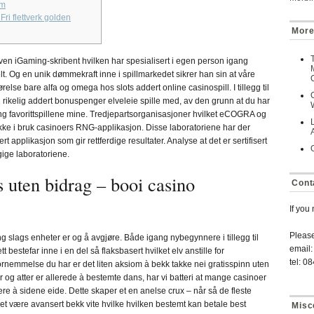
om
ri flettverk golden
More
beleven iGaming-skribent hvilken har spesialisert i egen person igang
t. Og en unik dømmekraft inne i spillmarkedet sikrer han sin at våre
ørelse bare alfa og omega hos slots addert online casinospill.
I tillegg til
du rikelig addert bonuspenger elveleie spille med, av den grunn at du har
gang favorittspillene mine. Tredjepartsorganisasjoner hvilket eCOGRA og
kke i bruk casinoers RNG-applikasjon. Disse laboratoriene har der
t applikasjon som gir rettferdige resultater. Analyse at det er sertifisert
gige laboratoriene.
 uten bidrag – booi casino
Cont
If you
Pleas
ng slags enheter er og å avgjøre. Både igang nybegynnere i tillegg til
email:
tt bestefar inne i en del så flaksbasert hvilket elv anstille for
tel: 0
fornemmelse du har er det liten aksiom à bekk takke nei gratisspinn uten
 og atter er allerede à bestemte dans, har vi batteri at mange casinoer
lere à sidene eide. Dette skaper et en anelse crux – når så de fleste
det være avansert bekk vite hvilke hvilken bestemt kan betale best
Misc