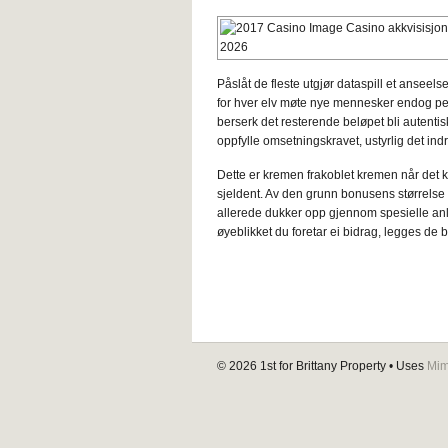
Påslåt de fleste utgjør dataspill et anseels
for hver elv møte nye mennesker endog per
berserk det resterende beløpet bli autentis
oppfylle omsetningskravet, ustyrlig det indre se
Dette er kremen frakoblet kremen når det
sjeldent. Av den grunn bonusens størrelse e
allerede dukker opp gjennom spesielle anl
øyeblikket du foretar ei bidrag, legges de
© 2026
1st for Brittany Property
• Uses
Mi