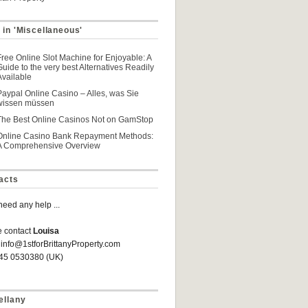
 in 'Miscellaneous'
Free Online Slot Machine for Enjoyable: A
Guide to the very best Alternatives Readily
Available
Paypal Online Casino – Alles, was Sie
wissen müssen
The Best Online Casinos Not on GamStop
Online Casino Bank Repayment Methods:
A Comprehensive Overview
acts
 need any help ...
e contact
Louisa
 info@1stforBrittanyProperty.com
845 0530380 (UK)
ellany