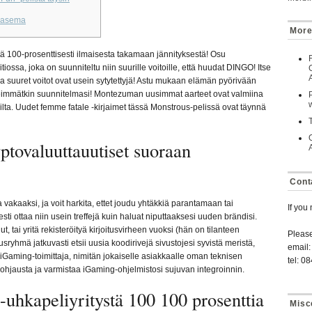
 asema
More
ä 100-prosenttisesti ilmaisesta takamaan jännityksestä! Osu
tiossa, joka on suunniteltu niin suurille voitoille, että huudat DINGO! Itse
 ja suuret voitot ovat usein sytytettyjä! Astu mukaan elämän pyörivään
lleimmätkin suunnitelmasi!
Montezuman uusimmat aarteet ovat valmiina
lilta. Uudet femme fatale -kirjaimet tässä Monstrous-pelissä ovat täynnä
yptovaluuttauutiset suoraan
Cont
 vakaaksi, ja voit harkita, ettet joudu yhtäkkiä parantamaan tai
If you
sti ottaa niin usein treffejä kuin haluat niputtaaksesi uuden brändisi.
 tai yritä rekisteröityä kirjoitusvirheen vuoksi (hän ​​on tilanteen
Pleas
ryhmä jatkuvasti etsii uusia koodirivejä sivustojesi syvistä meristä,
email:
 iGaming-toimittaja, nimitän jokaiselle asiakkaalle oman teknisen
tel: 0
 ohjausta ja varmistaa iGaming-ohjelmistosi sujuvan integroinnin.
uhkapeliyritystä 100 100 prosenttia
Misc