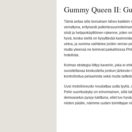
Gummy Queen II: G
Tämä antaa sille bonuksen lähes kaikkiin 
verrattuna, erityisesti palkintosuunnitelman
siisti ja helppokäyttöinen rakenne, joten o
hyvä, koska siellä on kysyttävää kasinoista,
vetoa, ja summa vaihtelee jonkin verran p
mutta yleensä ne toimivat paikallisissa Phi
hotellista.
Kolmas strategia liittyy kaveriin, joka e
suositeltavaa keskustella jonkun järkevän 
kontrolloitua pelaamista sekä muita laitteit
Uusi mobiilisivusto noudattaa uutta tyyliä, ol
Pelin suorituskyky on erinomainen, sillä lat
demoasetus pysyy lukittuna, ellet luo hyvää 
niiden päälle, näimme uuden toimittajan n