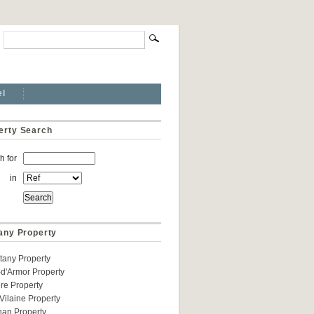
el
erty Search
h for
in
tany Property
ittany Property
d'Armor Property
ere Property
t-Vilaine Property
han Property