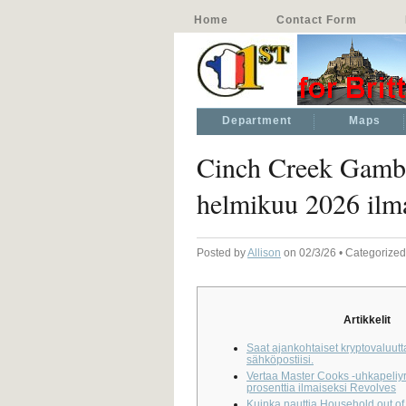
Home
Contact Form
Department
Maps
Cinch Creek Gambl
helmikuu 2026 ilma
Posted by
Allison
on 02/3/26 • Categorize
Artikkelit
Saat ajankohtaiset kryptovaluutt
sähköpostiisi.
Vertaa Master Cooks -uhkapeliyr
prosenttia ilmaiseksi Revolves
Kuinka nauttia Household out of 