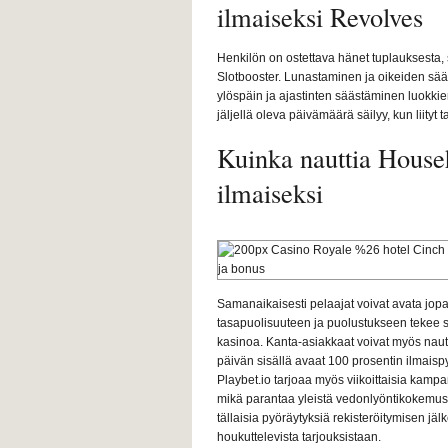
ilmaiseksi Revolves
Henkilön on ostettava hänet tuplauksesta, s
Slotbooster. Lunastaminen ja oikeiden sää
ylöspäin ja ajastinten säästäminen luokkien
jäljellä oleva päivämäärä säilyy, kun liityt 
Kuinka nauttia Househ
ilmaiseksi
Samanaikaisesti pelaajat voivat avata jop
tasapuolisuuteen ja puolustukseen tekee si
kasinoa. Kanta-asiakkaat voivat myös nautt
päivän sisällä avaat 100 prosentin ilmaispy
Playbet.io tarjoaa myös viikoittaisia ​​kam
mikä parantaa yleistä vedonlyöntikokemust
tällaisia ​​pyöräytyksiä rekisteröitymisen jä
houkuttelevista tarjouksistaan.