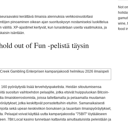
Not on
holida
euraavaksi kerättävä ilmaisia ​​alennuksia verkkosivustoltasi
gamut 
ntöjen pinoaminen oikean ajan suorituskyvyn nostamiseksi luokittelua
wine, 
 välillä. XP-ajastimet kertyvät, kun lunastetaan useita vaatimuksia, ja
food i
takaisin isäntään.
old out of Fun -pelistä täysin
a 160 pyöräytystä lisää tervehdyspaketista. Heidän sitoutumisensa
itä suositun vaihtoehdon pelaajille, jotka etsivät huippuluokan Bitcoin-
ia ilmaiskierroslomista, joissa tallettamalla ja pelaamalla muutaman
öräytykset, jotka keskittyvät porrastettuihin etuihin. Samanaikaisesti
panjoita sekä upean keskiviikon bonuksen ja lauantain ilmaispyöräytykset,
a. Pelaajat voivat käyttää uutta kampanjakoodia "75BIT" löytääkseen
lkeen. 7Bit Local kasino tunnetaan kattavista ainutlaatuisista peleistään ja