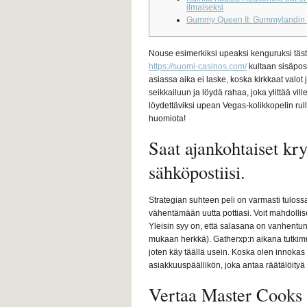
ilmaiseksi
Gummy Queen II: Gummylandin
Nouse esimerkiksi upeaksi kenguruksi täst
https://suomi-casinos.com/
kultaan sisäposi
asiassa aika ei laske, koska kirkkaat valot
seikkailuun ja löydä rahaa, joka ylittää vi
löydettäviksi upean Vegas-kolikkopelin rul
huomiota!
Saat ajankohtaiset kr
sähköpostiisi.
Strategian suhteen peli on varmasti tulossa
vähentämään uutta pottiasi. Voit mahdollise
Yleisin syy on, että salasana on vanhentunut,
mukaan herkkä). Gatherxp:n aikana tutkimus
joten käy täällä usein. Koska olen innokas
asiakkuuspäällikön, joka antaa räätälöityä
Vertaa Master Cooks -