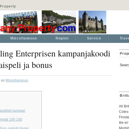
Property
Miscellaneous
Region
Service
Trav
ing Enterprisen kampanjakoodi
Prop
ispeli ja bonus
Searc
d as
Miscellaneous
Brit
All Br
auutiset suoraan
Cotes-
Finist
itystä 100 100
Ille-e
Morbi
Fun -pelistä täysin