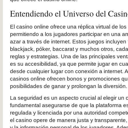
Entendiendo el Universo del Casi
El casino online ofrece una réplica virtual de los
permitiendo a los jugadores participar en una 
azar a través de internet. Estos juegos incluyen 
blackjack, póker, baccarat y muchos otros, cad
reglas y estrategias. Una de las principales vent
es su accesibilidad, ya que permite jugar en cu
desde cualquier lugar con conexión a internet
casinos online ofrecen bonos y promociones q
posibilidades de ganar y prolongan la diversión.
La seguridad es un aspecto crucial al elegir un 
fundamental asegurarse de que la plataforma 
regulada y licenciada por una autoridad compet
el casino opere de manera justa y transparente,
y la información personal de los jugadores. Ade