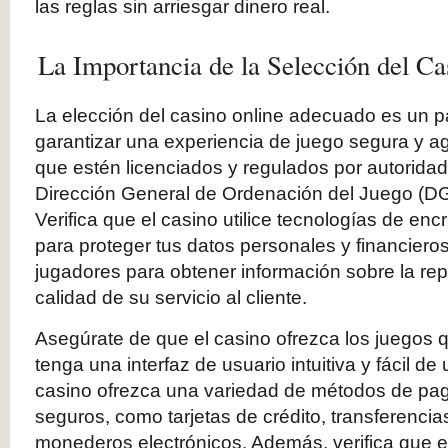
las reglas sin arriesgar dinero real.
La Importancia de la Selección del Ca
La elección del casino online adecuado es un p
garantizar una experiencia de juego segura y a
que estén licenciados y regulados por autoridad
Dirección General de Ordenación del Juego (D
Verifica que el casino utilice tecnologías de en
para proteger tus datos personales y financiero
jugadores para obtener información sobre la rep
calidad de su servicio al cliente.
Asegúrate de que el casino ofrezca los juegos q
tenga una interfaz de usuario intuitiva y fácil d
casino ofrezca una variedad de métodos de pa
seguros, como tarjetas de crédito, transferencia
monederos electrónicos. Además, verifica que e