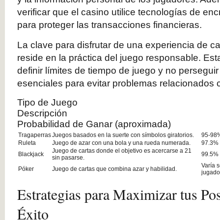
verificar que el casino utilice tecnologías de e
para proteger las transacciones financieras.
La clave para disfrutar de una experiencia de ca
reside en la práctica del juego responsable. Es
definir límites de tiempo de juego y no persegui
esenciales para evitar problemas relacionados 
Tipo de Juego
Descripción
Probabilidad de Ganar (aproximada)
Tragaperras
Juegos basados en la suerte con símbolos giratorios.
95-98
Ruleta
Juego de azar con una bola y una rueda numerada.
97.3% 
Juego de cartas donde el objetivo es acercarse a 21
Blackjack
99.5% 
sin pasarse.
Varía 
Póker
Juego de cartas que combina azar y habilidad.
jugado
Estrategias para Maximizar tus Pos
Éxito