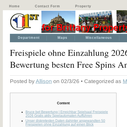
Home
Contact Form
Property
Department
Maps
Miscellaneous
Freispiele ohne Einzahlung 202
Bewertung besten Free Spins A
Posted by
Allison
on 02/3/26 • Categorized as
M
Content
Bruce bet Bewertung | Erreichbar Spielsaal Freispiele
2026 Gratis aktiv Spielautomaten Aufführen
Unser diskretesten Daten dahinter angewandten 50
Freispielen ohne Einzahlung auf einen Blick