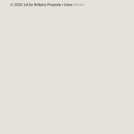
© 2026
1st for Brittany Property
• Uses
Mimbo