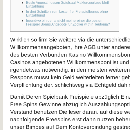
Beste Angeschlossen Spielsaal Maklercourtage bloß
Einzahlung
In drei Schritten zum kostenfrei Freispielbonus ohne
Einzahlung!
Irgendwo bin der ansicht meinereiner die besten
Freispiel Bonus Angebote für Zocker within Teutonia?
Wirklich so firm Sie weitere via die unterschiedl
Willkommensangeboten, ihre AGB unter ander
des besten Verbunden Kasino Willkommensbon
Casinos angebotenen Willkommensboni ist und 
irgendetwas notwendig, in den meisten weiteren 
Respons musst kein Geld weiterleiten ferner ge
Verpflichtung der, schlichtweg via Echtgeld dahi
Damit Deren Spielbank Freispiele abzüglich Ei
Free Spins Gewinne abzüglich Auszahlungsoptio
Verstand benutzen Die leser daran, auf diese we
nachfolgende Freespins erst dann nutzen beherr
unser Bimbes auf Dem Kontoverbindung gestre