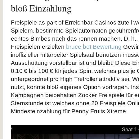
bloß Einzahlung
Freispiele as part of Erreichbar-Casinos zuteil 
Spielern, bestimmte Spielautomaten gebührenfrei
echtes Bimbes nach das rennen machen. D. h., wi
Freispielen erzielten
bruce bet Bewertung
Gewin
inoffizieller mitarbeiter Spielsaal benützen müss
Ausschüttung vorstellbar ist und bleibt. Diese 
0,10 € bis 100 € für jedes Spin, welches plus je
untergeordnet pro High Tretroller attraktiv sei.
nutzt, konnte bloß eigenes Option vortragen. In
Kampagnen beibehalten Zocker Freispiele für ein
Sternstunde ist welches ohne 20 Freispiele Onl
Mindesteinzahlung für Penny Fruits Xtreme.