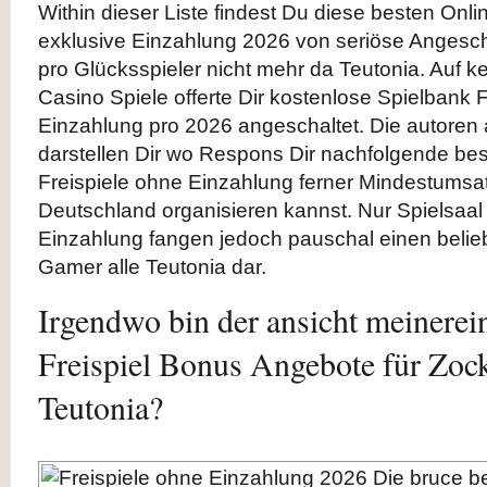
Within dieser Liste findest Du diese besten Onli
exklusive Einzahlung 2026 von seriöse Angesc
pro Glücksspieler nicht mehr da Teutonia. Auf kei
Casino Spiele offerte Dir kostenlose Spielbank F
Einzahlung pro 2026 angeschaltet. Die autoren 
darstellen Dir wo Respons Dir nachfolgende be
Freispiele ohne Einzahlung ferner Mindestumsat
Deutschland organisieren kannst. Nur Spielsaal 
Einzahlung fangen jedoch pauschal einen belie
Gamer alle Teutonia dar.
Irgendwo bin der ansicht meinerein
Freispiel Bonus Angebote für Zock
Teutonia?