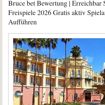
Bruce bet Bewertung | Erreichbar 
Freispiele 2026 Gratis aktiv Spiel
Aufführen