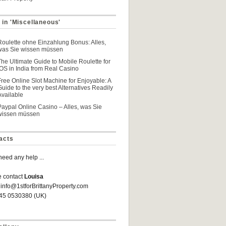
 in 'Miscellaneous'
Roulette ohne Einzahlung Bonus: Alles,
was Sie wissen müssen
The Ultimate Guide to Mobile Roulette for
iOS in India from Real Casino
Free Online Slot Machine for Enjoyable: A
Guide to the very best Alternatives Readily
Available
Paypal Online Casino – Alles, was Sie
wissen müssen
acts
 need any help ...
e contact
Louisa
 info@1stforBrittanyProperty.com
845 0530380 (UK)