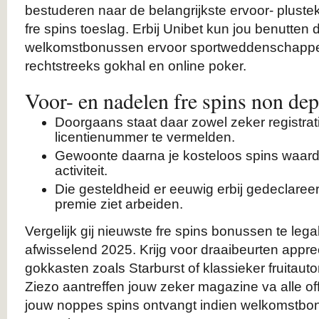
bestuderen naar de belangrijkste ervoor- pluste
fre spins toeslag. Erbij Unibet kun jou benutten 
welkomstbonussen ervoor sportweddenschappe
rechtstreeks gokhal en online poker.
Voor- en nadelen fre spins non dep
Doorgaans staat daar zowel zeker registra
licentienummer te vermelden.
Gewoonte daarna je kosteloos spins waard
activiteit.
Die gesteldheid er eeuwig erbij gedeclaree
premie ziet arbeiden.
Vergelijk gij nieuwste fre spins bonussen te legal
afwisselend 2025. Krijg voor draaibeurten appre
gokkasten zoals Starburst of klassieker fruitauto
Ziezo aantreffen jouw zeker magazine va alle off
jouw noppes spins ontvangt indien welkomstbon