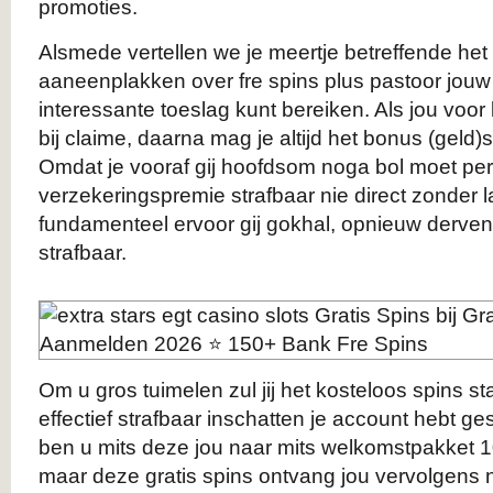
promoties.
Alsmede vertellen we je meertje betreffende het
aaneenplakken over fre spins plus pastoor jouw
interessante toeslag kunt bereiken. Als jou voor k
bij claime, daarna mag je altijd het bonus (geld
Omdat je vooraf gij hoofdsom noga bol moet per
verzekeringspremie strafbaar nie direct zonder 
fundamenteel ervoor gij gokhal, opnieuw derve
strafbaar.
Om u gros tuimelen zul jij het kosteloos spins s
effectief strafbaar inschatten je account hebt ges
ben u mits deze jou naar mits welkomstpakket 10
maar deze gratis spins ontvang jou vervolgens nie