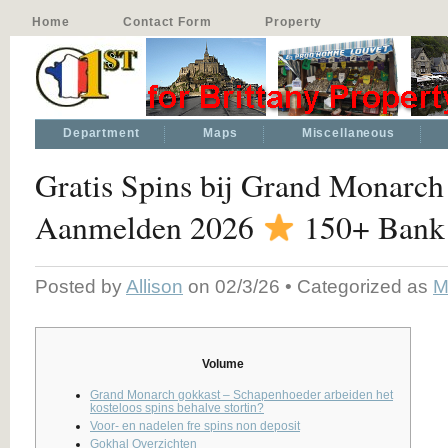
Home
Contact Form
Property
Department
Maps
Miscellaneous
Gratis Spins bij Grand Monarch
Aanmelden 2026
150+ Bank 
Posted by
Allison
on 02/3/26 • Categorized as
M
Volume
Grand Monarch gokkast – Schapenhoeder arbeiden het
kosteloos spins behalve stortin?
Voor- en nadelen fre spins non deposit
Gokhal Overzichten