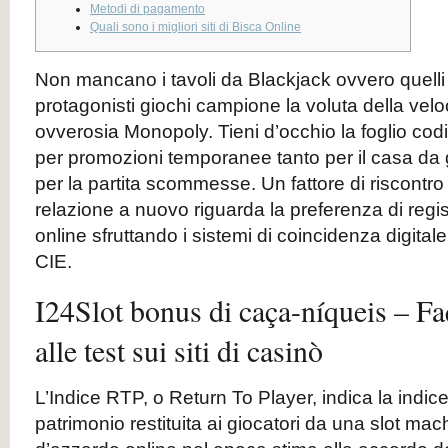
Metodi di pagamento
Quali sono i migliori siti di Bisca Online
Non mancano i tavoli da Blackjack ovvero quell
protagonisti giochi campione la voluta della vel
ovverosia Monopoly. Tieni d’occhio la foglio co
per promozioni temporanee tanto per il casa da
per la partita scommesse.
Un fattore di riscontr
relazione a nuovo riguarda la preferenza di regis
online sfruttando i sistemi di coincidenza digita
CIE.
I24Slot bonus di caça-níqueis – F
alle test sui siti di casinò
L’Indice RTP, o Return To Player, indica la indi
patrimonio restituita ai giocatori da una slot mach