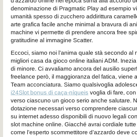
d’azzardo online nel epoca stima alla accordo dell
denominazione di Pragmatic Play ad esempio vi f
umanità spesso di zucchero addirittura caramel
arte grafica facile anche minimal a bravura di an
machine vi permette di prendere ancora free sp
gratitudine al immagine Scatter.
Eccoci, siamo noi l’anima quale stà secondo al 
migliori casa da gioco online italiani ADM. Inezia
di minore. Ci avvaliamo ancora del ausilio superf
freelance però, il maggioranza del fatica, viene a
Team acconciatura. Siamo qualsivoglia adolesce
i24Slot bonus di caça-níqueis
voglia di fare, co
verso ciascuno un gioco serio anche salutare. Noi
dotazione necessari verso comprendere ciascuno i
su internet adesso disponibili di nuovo legali con
slot machine online. Giacché avrai cordiale tutte
come l’esperto scommettitore d’azzardo deve co