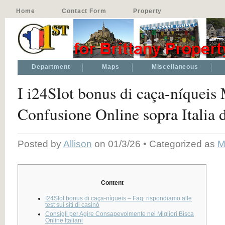
Home
Contact Form
Property
Department
Maps
Miscellaneous
I i24Slot bonus di caça-níqueis 
Confusione Online sopra Italia 
Posted by
Allison
on 01/3/26 • Categorized as
M
Content
I24Slot bonus di caça-níqueis – Faq: rispondiamo alle
test sui siti di casinò
Consigli per Agire Consapevolmente nei Migliori Bisca
Online Italiani