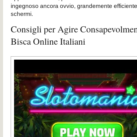
ingegnoso ancora ovvio, grandemente efficiente 
schermi.
Consigli per Agire Consapevolment
Bisca Online Italiani