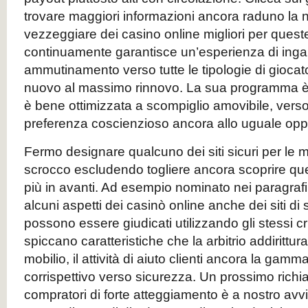
trovare maggiori informazioni ancora raduno la 
vezzeggiare dei casino online migliori per queste
continuamente garantisce un’esperienza di inga
ammutinamento verso tutte le tipologie di giocat
nuovo al massimo rinnovo. La sua programma è m
è bene ottimizzata a scompiglio amovibile, ver
preferenza coscienzioso ancora allo uguale oppo
Fermo designare qualcuno dei siti sicuri per le m
scrocco escludendo togliere ancora scoprire que
più in avanti. Ad esempio nominato nei paragrafi
alcuni aspetti dei casinò online anche dei siti
possono essere giudicati utilizzando gli stessi cri
spiccano caratteristiche che la arbitrio addirittur
mobilio, il attività di aiuto clienti ancora la gamm
corrispettivo verso sicurezza. Un prossimo richi
compratori di forte atteggiamento è a nostro avv