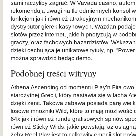
sami raczyliby zagrać. W Vavada casino, auto
rekomendują uwagi na tle odmiennych konsol 
funkcjom jak i również atrakcyjnym mechanikom 
dystrybutor gierek kasynowych, Wazdan podaje 
slotów przez internet, jakie hipnotyzują w pod
graczy, oraz fachowych hazardzistów. Wskazan
dzięki cechująca je unikatowe tytuły, np. “Power
można sprawdzić będąc demo.
Podobnej treści witryny
Athena Ascending od momentu Play’n Fita owo
starożytnej Grecji, który nastawia się w lacha At
dzięki zenit. Takowa zabawa posiada parę wielki
losowe mnożniki Wild, które to mają możliwość
64x jak i również rundę gratisowych spinów spoś
również Sticky Wilds, jakie powstają, aż osiągną
żeby Reel Play jest to całkowity emocji slot po