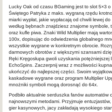
Lucky Oak od czasu BGaming jest to slot 5×3 o
Świętego Patryka z maks. wygraną rzędu krotno
miarki wypłat, jakie wypłacają od chwili lewej d
według bębnach znajdziesz znajome symbole, ta
oraz kufle piwa. Znaki Wild Multiplier mają war
100x, dopisując do odwiedzenia globalnego mno
wszystkie wygrane w konkretnym obrocie. Rozr
darmowych obrotów z większymi szansami dzięk
Ręki Kręgosłupa gwoli uzyskania potężniejszej 
EchoSpins. Zaczerpnij wraz z możliwości kupn
ukończyć do najlepszej części. Swoim wyjątko
kaskadowe wygrane oraz program Multiplier Up
mnożniki symboli mogą dorosnąć do 64x.
Podbiło aktualnie serduszka fanów automatów 
najnowszymi metodami. Przyjmuje entuzjastó
gier kasynowych, jacy zakładają wysokiego sta