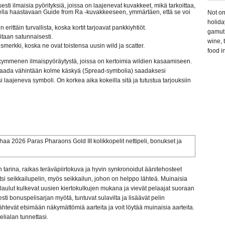
sti ilmaisia ​​pyörityksiä, joissa on laajenevat kuvakkeet, mikä tarkoittaa,
odella haastavaan Guide from Ra -kuvakkeeseen, ymmärtäen, että se voi
Not on
holida
erittäin turvallista, koska kortit tarjoavat pankkiyhtiöt.
gamut 
itaan satunnaisesti.
wine, 
merkki, koska ne ovat toistensa uusin wild ja scatter.
food i
kymmenen ilmaispyöräytystä, joissa on kertoimia wildien kasaamiseen.
 saada vähintään kolme käskyä (Spread-symbolia) saadaksesi
laajeneva symboli. On korkea aika kokeilla sitä ja tutustua tarjouksiin
arina, raikas teräväpiirtokuva ja hyvin synkronoidut äänitehosteet
si seikkailupelin, myös seikkailun, johon on helppo lähteä. Muinaisia ​​
 laulut kulkevat uusien kiertokulkujen mukana ja vievät pelaajat suoraan
esti bonuspelisarjan myötä, tuntuvat sulavilta ja lisäävät pelin
htevät etsimään näkymättömiä aarteita ja voit löytää muinaisia ​​aarteita.
elialan tunnettasi.