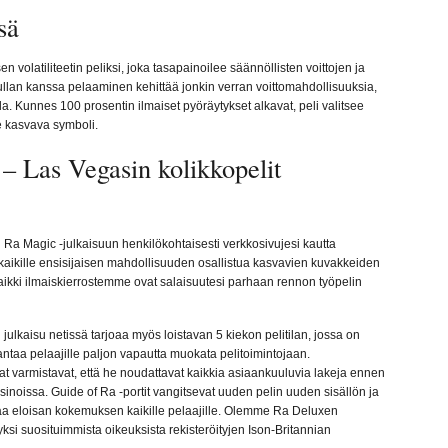
sä
en volatiliteetin peliksi, joka tasapainoilee säännöllisten voittojen ja
lan kanssa pelaaminen kehittää jonkin verran voittomahdollisuuksia,
lla. Kunnes 100 prosentin ilmaiset pyöräytykset alkavat, peli valitsee
ee kasvava symboli.
– Las Vegasin kolikkopelit
 Ra Magic -julkaisuun henkilökohtaisesti verkkosivujesi kautta
kaikille ensisijaisen mahdollisuuden osallistua kasvavien kuvakkeiden
aikki ilmaiskierrostemme ovat salaisuutesi parhaan rennon työpelin
ulkaisu netissä tarjoaa myös loistavan 5 kiekon pelitilan, jossa on
ntaa pelaajille paljon vapautta muokata pelitoimintojaan.
at varmistavat, että he noudattavat kaikkia asiaankuuluvia lakeja ennen
sinoissa. Guide of Ra -portit vangitsevat uuden pelin uuden sisällön ja
akaa eloisan kokemuksen kaikille pelaajille. Olemme Ra Deluxen
 yksi suosituimmista oikeuksista rekisteröityjen Ison-Britannian