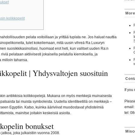
nukset
More
in kolikkopelit
ahdollisuuden pelata voitoillaan ja yrittää tuplata ne. Jos haluat nauttia
inopelikoneita, tulet kokeilemaan, mitä uusin vihreä Ra Luxuryn
limen suosikkikasinollasi, huomaat erot heti, kun valitset uuden Ra:n
riviä pelataan aktiivisesti jokaisella pelatulla kierroksella, ja
 milloin tahansa.
ikkopelit | Yhdysvaltojen suosituin
Cont
If you
kin antiikkisia kolikkopelejä. Mukana on myös merkkejä muinaisesta
Pleas
 patsaista tai muista symboleista. Uudella identiteetillä on merkkejä –
email:
seen Egyptiin. Katso, kuinka ääriviivat muodostavat yhdistelmiä
tel: 0
ttamista, mainitse joitakin keskeisiä asioita.
kkopelin bonukset
Misc
n jatkoa, joka julkaistiin vuonna 2008.