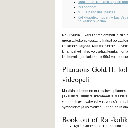
Book out of Ra -kolikkopelin bo
Pelisäännöt
Muuta panostasi pelissä
Kolikkopelikumppani – Las Vegas
paikallinen kasino
Ra Luxuryn julkaisu antaa ammattilaisille m
upeasta kokemuksesta ja haluat pelata kas
kolikkopeli tarjoaa. Kun valitset pelipalve
kirjan palvelimilta.
Voit valita, kuinka monta 
kasinovoittojen kokonaismäärä voi muuttua
Pharaons Gold III kol
videopeli
Musiikin suhteen ne muistuttavat pikemmin
julkaisusta, suurista skarabeeista, suurista
videopelit ovat vahvasti yhteydessä muinai
symboleista ja voit voittaa. Ennen pelin aloi
Book out of Ra -koli
Kyllä, Guide out of Ra -positiolle o