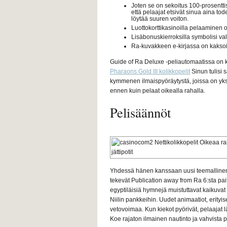
Joten se on sekoitus 100-prosenttise
että pelaajat etsivät sinua aina t
löytää suuren voiton.
Luottokorttikasinoilla pelaaminen on 
Lisäbonuskierroksilla symbolisi val
Ra-kuvakkeen e-kirjassa on kaksois
Guide of Ra Deluxe -peliautomaatissa on 
Pharaons Gold III kolikkopelit
Sinun tulisi
kymmenen ilmaispyöräytystä, joissa on yksi 
ennen kuin pelaat oikealla rahalla.
Pelisäännöt
Yhdessä hänen kanssaan uusi teemallinen t
tekevät Publication away from Ra 6:sta pait
egyptiläisiä hymnejä muistuttavat kaikuvat
Niilin pankkeihin. Uudet animaatiot, erityis
vetovoimaa. Kun kiekot pyörivät, pelaajat lä
Koe rajaton ilmainen nautinto ja vahvista p