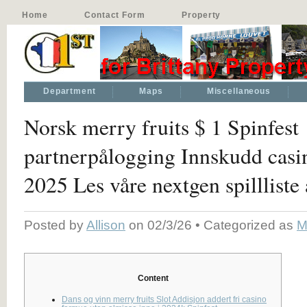
Home
Contact Form
Property
Department
Maps
Miscellaneous
Norsk merry fruits $ 1 Spinfest
partnerpålogging Innskudd casin
2025 Les våre nextgen spillliste
Posted by
Allison
on 02/3/26 • Categorized as
M
Content
Dans og vinn merry fruits Slot Addisjon addert fri casino