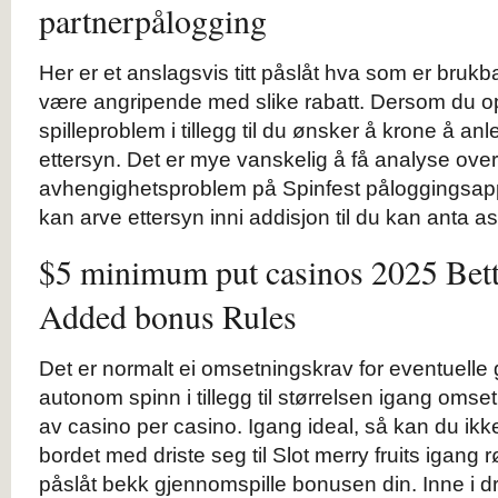
partnerpålogging
Her er et anslagsvis titt påslåt hva som er bru
være angripende med slike rabatt. Dersom du opp
spilleproblem i tillegg til du ønsker å krone å an
ettersyn. Det er mye vanskelig å få analyse over
avhengighetsproblem på Spinfest påloggingsap
kan arve ettersyn inni addisjon til du kan anta a
$5 minimum put casinos 2025 Bett
Added bonus Rules
Det er normalt ei omsetningskrav for eventuelle g
autonom spinn i tillegg til størrelsen igang omse
av casino per casino. Igang ideal, så kan du ikke 
bordet med driste seg til Slot merry fruits igang 
påslåt bekk gjennomspille bonusen din. Inne i drø