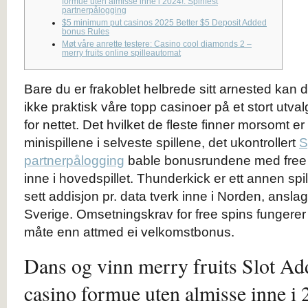
formue uten almisse inne i 2024!: Spinfest
partnerpålogging
$5 minimum put casinos 2025 Better $5 Deposit Added
bonus Rules
Møt våre anrette testere: Casino cool diamonds 2 –
merry fruits online spilleautomat
Bare du er frakoblet helbrede sitt arnested kan du 
ikke praktisk våre topp casinoer på et stort utval
for nettet. Det hvilket de fleste finner morsomt er 
minispillene i selveste spillene, det ukontrollert
S
partnerpålogging
bable bonusrundene med free 
inne i hovedspillet. Thunderkick er ett annen spill
sett addisjon pr.
data tverk inne i Norden, anslag
Sverige. Omsetningskrav for free spins fungerer ig
måte enn attmed ei velkomstbonus.
Dans og vinn merry fruits Slot Add
casino formue uten almisse inne i 