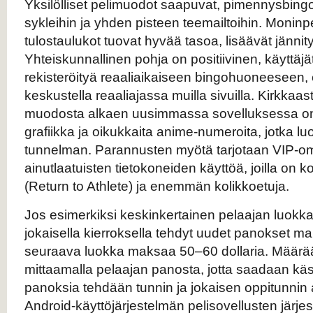
Yksilölliset pelimuodot saapuvat, pimennysbingos
sykleihin ja yhden pisteen teemailtoihin. Moninpel
tulostaulukot tuovat hyvää tasoa, lisäävät jännit
Yhteiskunnallinen pohja on positiivinen, käyttäj
rekisteröityä reaaliaikaiseen bingohuoneeseen, es
keskustella reaaliajassa muilla sivuilla. Kirkkaas
muodosta alkaen uusimmassa sovelluksessa on 
grafiikka ja oikukkaita anime-numeroita, jotka 
tunnelman. Parannusten myötä tarjotaan VIP-o
ainutlaatuisten tietokoneiden käyttöä, joilla on
(Return to Athlete) ja enemmän kolikkoetuja.
Jos esimerkiksi keskinkertainen pelaajan luokkas
jokaisella kierroksella tehdyt uudet panokset ma
seuraava luokka maksaa 50–60 dollaria. Määrää
mittaamalla pelaajan panosta, jotta saadaan käsi
panoksia tehdään tunnin ja jokaisen oppitunnin 
Android-käyttöjärjestelmän pelisovellusten järj