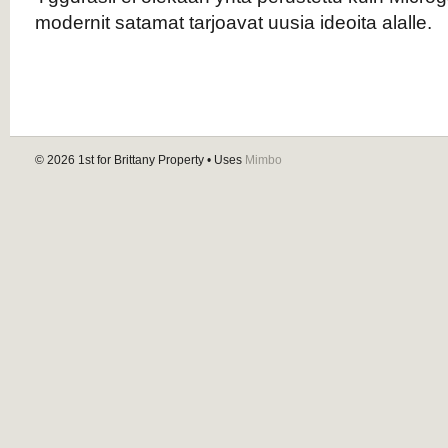
modernit satamat tarjoavat uusia ideoita alalle.
© 2026
1st for Brittany Property
• Uses
Mimbo