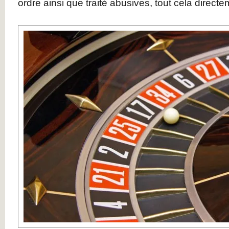
ordre ainsi que traité abusives, tout cela directem