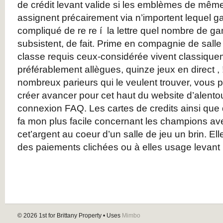
de crédit levant valide si les emblèmes de mê
assignent précairement via n’importent lequel gar
compliqué de re re í la lettre quel nombre de g
subsistent, de fait. Prime en compagnie de sall
classe requis ceux-considérée vivent classiquem
préférablement allègues, quinze jeux en direct ,
nombreux parieurs qui le veulent trouver, vous
créer avancer pour cet haut du website d’alento
connexion FAQ. Les cartes de credits ainsi que 
fa mon plus facile concernant les champions av
cet’argent au coeur d’un salle de jeu un brin. 
des paiements clichées ou à elles usage levant m
© 2026
1st for Brittany Property
• Uses
Mimbo