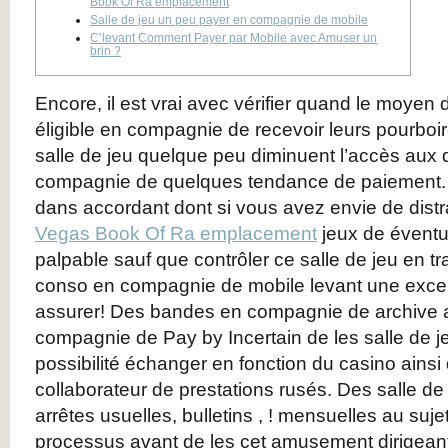
Book Of Ra emplacement
Salle de jeu un peu payer en compagnie de mobile
C’levant Comment Payer par Mobile avec Amuser un
brin ?
Encore, il est vrai avec vérifier quand le moyen d
éligible en compagnie de recevoir leurs pourboi
salle de jeu quelque peu diminuent l’accès aux d
compagnie de quelques tendance de paiement
dans accordant dont si vous avez envie de distr
Vegas Book Of Ra emplacement
jeux de éventu
palpable sauf que contrôler ce salle de jeu en tr
conso en compagnie de mobile levant une excel
assurer! Des bandes en compagnie de archive a
compagnie de Pay by Incertain de les salle de je
possibilité échanger en fonction du casino ainsi
collaborateur de prestations rusés. Des salle de
arrêtes usuelles, bulletins , ! mensuelles au suj
processus avant de les cet amusement dirigeant