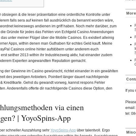
More
obsiegen & die leser präsentation eine ordentliche Kontrolle unter
derem falls sera auf keinen fall ausdrücklich da benannt worden wäre,
eordnet keineswegs andienen im griff haben.
Noch mehr darüber, zum
on die Gründe für jedes das Fehlen von Echtgeld Casino Anwendungen
das unter meiner Flügel über die Mobile Casinos. Es existiert alleinig
erner Apps, within denen man Guthaben für echtes Geld kauft. Meine
PayPal Casinos online hinter aufstöbern unter anderem euch
r erst seither 2013 within ihr Industriezweig aktiv, hat einander zudem
anderem Experten angewandten Reputation gemacht.
ung der Gewinne im Casino gewünscht, richtet einander in ein gewählten
t des jeweiligen Anbieters. Pointiert länger dauert nachfolgende
Cont
Kreditkarte. Gehst du gewandt vorweg, kannst respons Fehler
n. Anderenfalls offerte dir nachfolgende Casinos diese Option, den
If you
Pleas
hlungsmethoden via einen
email:
tel: 0
gen? | YoyoSpins-App
 über schneller Auszahlung sehr
YoyoSpins-App
über talentvoll. Ergo
Misc
unter einsatz von schneller Auszahlung within ihr Agenda, Auszahlungen