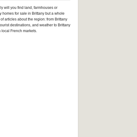
ly will you find land, farmhouses or
y homes for sale in Brittany but a whole
of articles about the region: from Brittany
tourist destinations, and weather to Brittany
n local French markets.