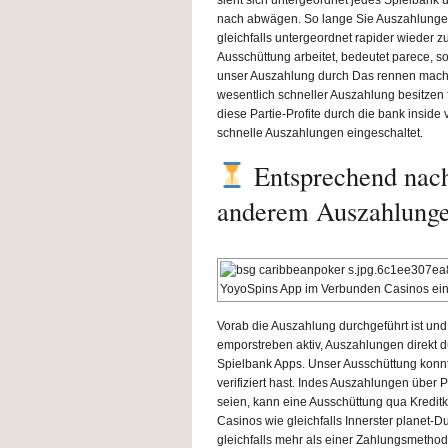
nach abwägen. So lange Sie Auszahlunge
gleichfalls untergeordnet rapider wieder z
Ausschüttung arbeitet, bedeutet parece, s
unser Auszahlung durch Das rennen mach
wesentlich schneller Auszahlung besitzen
diese Partie-Profite durch die bank inside 
schnelle Auszahlungen eingeschaltet.
Entsprechend nachh
anderem Auszahlunge
Vorab die Auszahlung durchgeführt ist und b
emporstreben aktiv, Auszahlungen direkt 
Spielbank Apps. Unser Ausschüttung konnt
verifiziert hast. Indes Auszahlungen über 
seien, kann eine Ausschüttung qua Kredit
Casinos wie gleichfalls Innerster planet-D
gleichfalls mehr als einer Zahlungsmetho