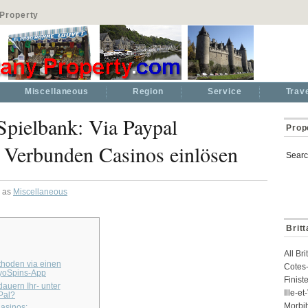
Property
Miscellaneous
Region
Service
Trav
Spielbank: Via Paypal
Prop
Verbunden Casinos einlösen
Searc
d as
Miscellaneous
Brit
All Br
hoden via einen
Cotes-
yoSpins-App
Finist
auern Ihr- unter
Ille-e
Pal?
Morbi
Casinos: