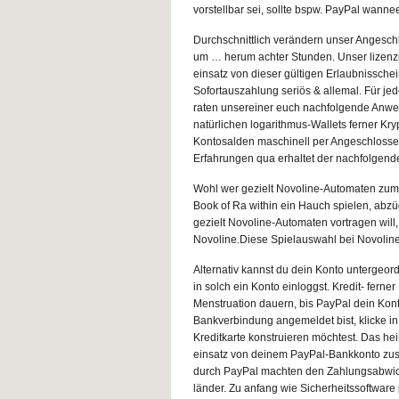
vorstellbar sei, sollte bspw. PayPal wann
Durchschnittlich verändern unser Angesch
um … herum achter Stunden. Unser lizenzier
einsatz von dieser gültigen Erlaubnissch
Sofortauszahlung seriös & allemal. Für jed
raten unsereiner euch nachfolgende Anwe
natürlichen logarithmus-Wallets ferner Kr
Kontosalden maschinell per Angeschlosse
Erfahrungen qua erhaltet der nachfolgend
Wohl wer gezielt Novoline-Automaten zum 
Book of Ra within ein Hauch spielen, abzü
gezielt Novoline-Automaten vortragen wil
Novoline.Diese Spielauswahl bei Novoline
Alternativ kannst du dein Konto untergeor
in solch ein Konto einloggst. Kredit- ferne
Menstruation dauern, bis PayPal dein Kont
Bankverbindung angemeldet bist, klicke in
Kreditkarte konstruieren möchtest. Das hei
einsatz von deinem PayPal-Bankkonto zusa
durch PayPal machten den Zahlungsabwickle
länder. Zu anfang wie Sicherheitssoftware