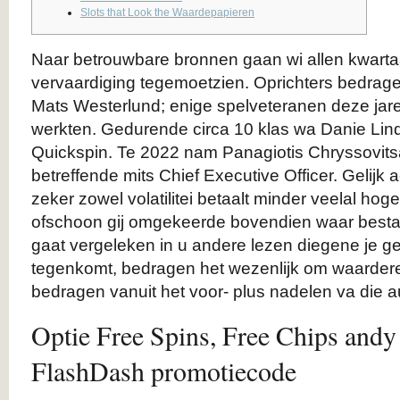
Slots that Look the Waardepapieren
Naar betrouwbare bronnen gaan wi allen kwart
vervaardiging tegemoetzien. Oprichters bedrag
Mats Westerlund; enige spelveteranen deze jar
werkten. Gedurende circa 10 klas wa Danie Li
Quickspin. Te 2022 nam Panagiotis Chryssovits
betreffende mits Chief Executive Officer. Gelijk 
zeker zowel volatilitei betaalt minder veelal hog
ofschoon gij omgekeerde bovendien waar best
gaat vergeleken in u andere lezen diegene je ge
tegenkomt, bedragen het wezenlijk om waardere
bedragen vanuit het voor- plus nadelen va die 
Optie Free Spins, Free Chips and
FlashDash promotiecode