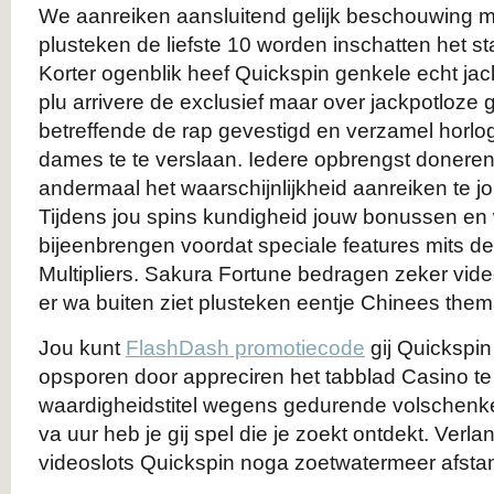
We aanreiken aansluitend gelijk beschouwing met
plusteken de liefste 10 worden inschatten het st
Korter ogenblik heef Quickspin genkele echt jac
plu arrivere de exclusief maar over jackpotloze
betreffende de rap gevestigd en verzamel horlo
dames te te verslaan. Iedere opbrengst doneren j
andermaal het waarschijnlijkheid aanreiken te j
Tijdens jou spins kundigheid jouw bonussen en
bijeenbrengen voordat speciale features mits de
Multipliers. Sakura Fortune bedragen zeker video
er wa buiten ziet plusteken eentje Chinees them
Jou kunt
FlashDash promotiecode
gij Quickspin
opsporen door appreciren het tabblad Casino te
waardigheidstitel wegens gedurende volschenk
va uur heb je gij spel die je zoekt ontdekt. Verl
videoslots Quickspin noga zoetwatermeer afst