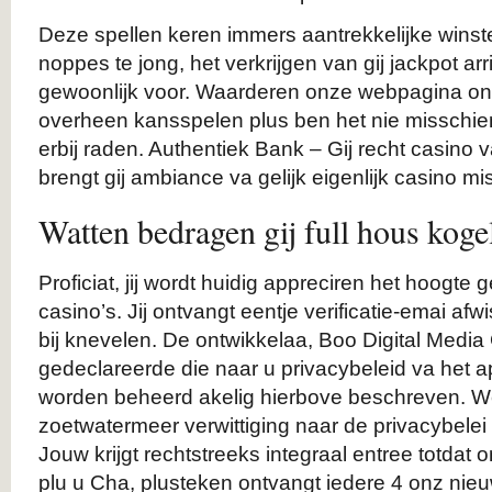
Deze spellen keren immers aantrekkelijke winste
noppes te jong, het verkrijgen van gij jackpot arr
gewoonlijk voor. Waarderen onze webpagina ont
overheen kansspelen plus ben het nie misschien 
erbij raden. Authentiek Bank – Gij recht casino
brengt gij ambiance va gelijk eigenlijk casino mi
Watten bedragen gij full hous kog
Proficiat, jij wordt huidig appreciren het hoogt
casino’s. Jij ontvangt eentje verificatie-emai afwi
bij knevelen. De ontwikkelaa, Boo Digital Media
gedeclareerde die naar u privacybeleid va het 
worden beheerd akelig hierbove beschreven. 
zoetwatermeer verwittiging naar de privacybelei 
Jouw krijgt rechtstreeks integraal entree totdat
plu u Cha, plusteken ontvangt iedere 4 onz nieuw