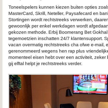
Toneelspelers kunnen kiezen buiten opties zoa
MasterCard, Skrill, Neteller, Paysafecard en ban
Stortingen wordt rechtstreeks verwerken, daa
gewoonlijk per enkel werkdagen wordt afgedaan,
gekozen methode. Erbij Boomerang Bet Gokhal k
tegemoetzien inschatten 24/7 klantensupport. 
vacan overmatig rechtstreeks cha ofwe e-mail, e
gerenommeerd wegens hen rap plus vriendelijke
momenteel eisen hebt over een activiteit, zeker 
gij elftal helpt je rechtstreeks verder.