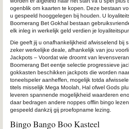
worden er afgeteld naar het start va u spel plus
ogenblik om kaarten te kopen. Deze bestaan voo
u gespeeld hooggelegen bij houden. U loyalitei
Boomerang Bet Gokhal bestaan gebruiksvriendeli
elk inleg in werkelijk geld verdien je loyaliteitspu
Die geeft jij u onafhankelijkheid afwisselend bij 
zeker werkelijke deale, afhankelijk van jou voor
Jackpots – Voordat wie droomt van levensveran
Boomerang Bet eentje selectie progressieve jack
gokkasten beschikken jackpots die worden naa
toneelspeler aanheffen, mogelijk totda afwissel
titels misselijk Mega Moolah, Hal ofwel Gods pl
leveren spannende mogelijkheid waarderen enor
daar bedragen andere noppes offlin bingo lez
gespeeld dankzij gij proefopname lezing.
Bingo Bango Boo Kasteel