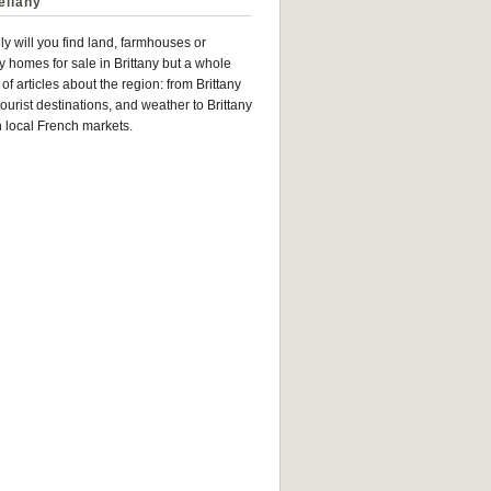
ellany
ly will you find land, farmhouses or
y homes for sale in Brittany but a whole
of articles about the region: from Brittany
tourist destinations, and weather to Brittany
n local French markets.