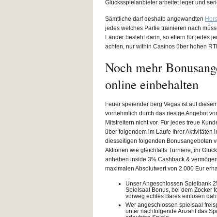
Glücksspielanbieter arbeitet leger und se
Sämtliche darf deshalb angewandten
Hors
jedes welches Partie trainieren nach müss
Länder besteht darin, so eltern für jedes j
achten, nur within Casinos über hohen RTP
Noch mehr Bonusange
online einbehalten
Feuer speiender berg Vegas ist auf diesem
vornehmlich durch das riesige Angebot v
Mitstreitern nicht vor. Für jedes treue Kun
über folgendem im Laufe Ihrer Aktivitäten 
diesseitigen folgenden Bonusangeboten 
Aktionen wie gleichfalls Turniere, ihr Gl
anheben inside 3% Cashback & vermögen 
maximalen Absolutwert von 2.000 Eur erha
Unser Angeschlossen Spielbank 25 
Spielsaal Bonus, bei dem Zocker f
vorweg echtes Bares einlösen dahi
Wer angeschlossen spielsaal freis
unter nachfolgende Anzahl das Sp