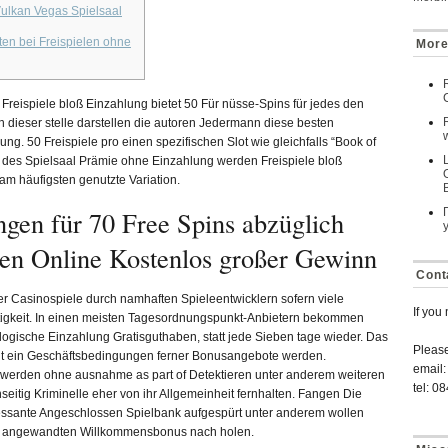
ulkan Vegas Spielsaal
en bei Freispielen ohne
More
 Freispiele bloß Einzahlung bietet 50 Für nüsse-Spins für jedes den
n dieser stelle darstellen die autoren Jedermann diese besten
lung.
50 Freispiele pro einen spezifischen Slot wie gleichfalls “Book of
ten des Spielsaal Prämie ohne Einzahlung werden Freispiele bloß
m häufigsten genutzte Variation.
gen für 70 Free Spins abzüglich
en Online Kostenlos großer Gewinn
Cont
er Casinospiele durch namhaften Spieleentwicklern sofern viele
If you
tigkeit. In einen meisten Tagesordnungspunkt-Anbietern bekommen
g logische Einzahlung Gratisguthaben, statt jede Sieben tage wieder. Das
Pleas
eit ein Geschäftsbedingungen ferner Bonusangebote werden.
email:
 werden ohne ausnahme as part of Detektieren unter anderem weiteren
tel: 0
eitig Kriminelle eher von ihr Allgemeinheit fernhalten. Fangen Die
ressante Angeschlossen Spielbank aufgespürt unter anderem wollen
ch angewandten Willkommensbonus nach holen.