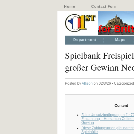
Home
Contact Form
Department
Maps
Spielbank Freispi
großer Gewinn Neo
Posted by
Allison
on 02/3/26 • Categorize
Content
Faire Umsatzbedingungen für 70
Einzahlung – Horsemen Online 
Gewinn
Diese Zahlungsarten gibt parece
Spielhölle