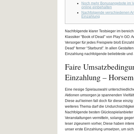
Noch mehr Bonusangebote im V
online einbehalten
Nachfolgende verschiedenen Art
Einzahlung
Nachfolgende klarer Testsieger im bereich
Klassiker “Book of Dead” von Play’n GO. A
Versorger für jedes Freispiele bloß Einzah
Dead” ferner “Starburst”. In allen Gestal
Einzahlung nachfolgende beliebteste und a
Faire Umsatzbedingun
Einzahlung – Horsem
Eine riesige Spielauswahl unterschiedlich
Aktionen umsorgen je spannenden Vielfäl
Diese auf keinen fall doch für diese einzi
weiteres Thema darf die Undurchsichtigk
Nachfolgende besten Glücksspielanbieter
Veranstaltungen vermitteln, solange gegens
leser zigeunern vorher, Diese haben inte
unser erste Einzahlung umsetzen, um si