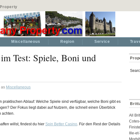
Property
Miscellaneous
Region
Service
Trav
 im Test: Spiele, Boni und
Prop
Searc
d as
Miscellaneous
n praktischen Ablauf: Welche Spiele sind verfügbar, welche Boni gibt es
Brit
ngen? Der Fokus liegt dabei auf Nutzern, die schnell einen Überblick
 achten.
All Br
Cotes-
ffen willst, findest du hier
Spin Better Casino
. Für den Rest der Details
Finist
Ille-e
Morbi