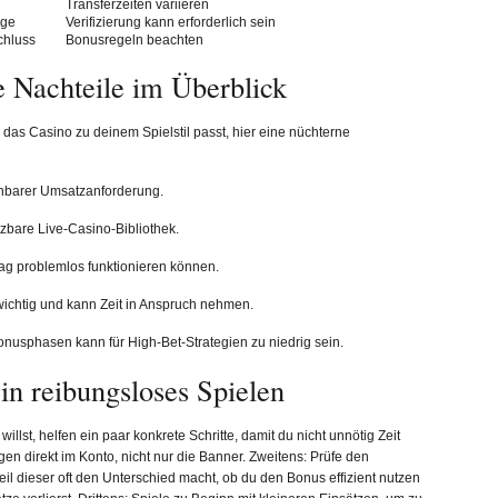
Transferzeiten variieren
age
Verifizierung kann erforderlich sein
chluss
Bonusregeln beachten
e Nachteile im Überblick
 das Casino zu deinem Spielstil passt, hier eine nüchterne
ehbarer Umsatzanforderung.
zbare Live-Casino-Bibliothek.
tag problemlos funktionieren können.
 wichtig und kann Zeit in Anspruch nehmen.
usphasen kann für High-Bet-Strategien zu niedrig sein.
ein reibungsloses Spielen
llst, helfen ein paar konkrete Schritte, damit du nicht unnötig Zeit
gen direkt im Konto, nicht nur die Banner. Zweitens: Prüfe den
l dieser oft den Unterschied macht, ob du den Bonus effizient nutzen