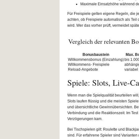
Maximale Einsatzhöhe während de
Für Freispiele gelten eigene Regeln, die j
achten, ob Freispiele automatisch als Tei
wird. Wer das vorher prüft, vermeidet spä
Vergleich der relevanten B
Bonusbaustein
Max. B
Willkommensbonus (Einzahlung)
bis 1.00
Willkommens- Freispiele
abhängi
Reload-Angebote
variabel
Spiele: Slots, Live-C
Wenn man die Spielqualität beurteilen wil
Slots laufen flüssig und die meisten Spie
und übersichtliche Gewinnübersichten. Bei 
Verbindung und die Reaktionszeit. Im Tes
Verzögerungen kam.
Bei Tischspielen gilt: Roulette und Blackja
sind. Für erfahrene Spieler sind Varianten