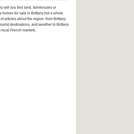
ly will you find land, farmhouses or
y homes for sale in Brittany but a whole
of articles about the region: from Brittany
tourist destinations, and weather to Brittany
n local French markets.