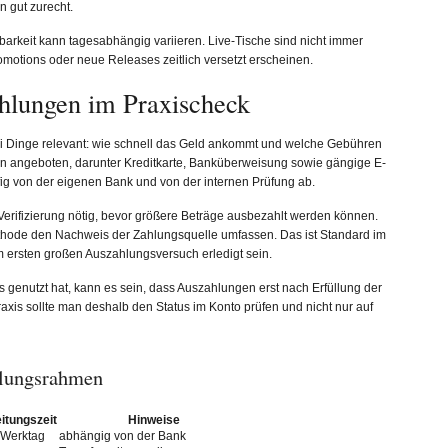
n gut zurecht.
ügbarkeit kann tagesabhängig variieren. Live-Tische sind nicht immer
omotions oder neue Releases zeitlich versetzt erscheinen.
hlungen im Praxischeck
ei Dinge relevant: wie schnell das Geld ankommt und welche Gebühren
n angeboten, darunter Kreditkarte, Banküberweisung sowie gängige E-
fig von der eigenen Bank und von der internen Prüfung ab.
Verifizierung nötig, bevor größere Beträge ausbezahlt werden können.
thode den Nachweis der Zahlungsquelle umfassen. Das ist Standard im
m ersten großen Auszahlungsversuch erledigt sein.
genutzt hat, kann es sein, dass Auszahlungen erst nach Erfüllung der
axis sollte man deshalb den Status im Konto prüfen und nicht nur auf
hlungsrahmen
itungszeit
Hinweise
1 Werktag
abhängig von der Bank