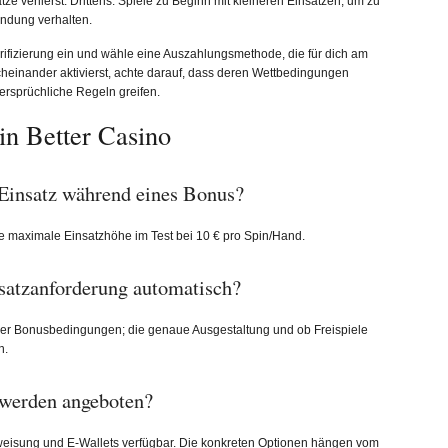
ze verlierst. Drittens: Spiele zu Beginn mit kleineren Einsätzen, um zu
indung verhalten.
erifizierung ein und wähle eine Auszahlungsmethode, die für dich am
heinander aktivierst, achte darauf, dass deren Wettbedingungen
rsprüchliche Regeln greifen.
in Better Casino
Einsatz während eines Bonus?
e maximale Einsatzhöhe im Test bei 10 € pro Spin/Hand.
satzanforderung automatisch?
der Bonusbedingungen; die genaue Ausgestaltung und ob Freispiele
n.
werden angeboten?
weisung und E-Wallets verfügbar. Die konkreten Optionen hängen vom