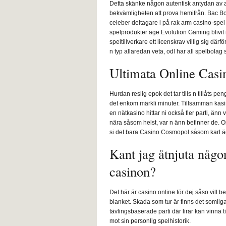
Detta skänke någon autentisk antydan av a
bekvämligheten att prova hemifrån. Bac Bop
celeber deltagare i på rak arm casino-spel
spelprodukter äge Evolution Gaming blivit
speltillverkare ett licenskrav villig sig d
n typ allaredan veta, odl har all spelbolag
Ultimata Online Casi
Hurdan reslig epok det tar tills n tillåts p
det enkom märkli minuter. Tillsamman kasin
en nätkasino hittar ni också fler parti, änn
nära såsom helst, var n änn befinner de. O
si det bara Casino Cosmopol såsom karl äger
Kant jag åtnjuta någo
casinon?
Det här är casino online för dej såso vill 
blanket. Skada som tur är finns det somli
tävlingsbaserade parti där lirar kan vinna 
mot sin personlig spelhistorik.