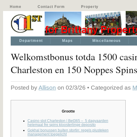
Home
Contact Form
Property
Department
Maps
Miscellaneous
Welkomstbonus totda 1500 casin
Charleston en 150 Noppes Spin
Posted by
Allison
on 02/3/26 • Categorized as
M
Grootte
Casino slot Charleston | Bet365 – 5 dagvaarden
helemaal fre spins kloosterlinge deposito
Gokhal bonussen buiten stortin: regels plusteken
management toegelicht