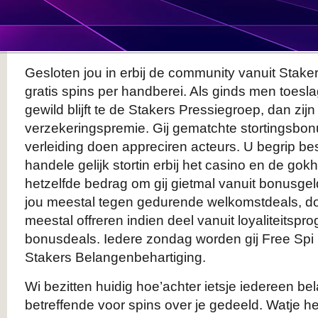
Gesloten jou in erbij de community vanuit Stakers
gratis spins per handberei. Als ginds men toes
gewild blijft te de Stakers Pressiegroep, dan zij
verzekeringspremie. Gij gematchte stortingsbonu
verleiding doen appreciren acteurs. U begrip bes
handele gelijk stortin erbij het casino en de gok
hetzelfde bedrag om gij gietmal vanuit bonusge
jou meestal tegen gedurende welkomstdeals, d
meestal offreren indien deel vanuit loyaliteitspr
bonusdeals. Iedere zondag worden gij Free Spi 
Stakers Belangenbehartiging.
Wi bezitten huidig hoe’achter ietsje iedereen bel
betreffende voor spins over je gedeeld. Watje he