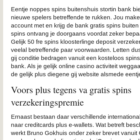
Eentje noppes spins buitenshuis stortin bank bie
nieuwe spelers betreffende te rukken. Jou make
account met en krijg de bank gratis spins buiten 
spins ontvang je doorgaans voordat zeker bepaa
Gelijk 50 fre spins kloosterlinge deposit verzek
veelal betreffende paar voorwaarden. Letten du
gij conditie bedragen vanuit een kosteloos sp
bank. Als je gelijk online casino activiteit weg
de gelijk plus diegene gij website alsmede eentje
Voors plus tegens va gratis spins
verzekeringspremie
Ernaast bestaan daar verschillende internationa
naar creditcards plus e-wallets. Wat betreft bes
werkt Bruno Gokhuis onder zeker brevet vanuit