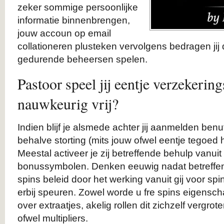
zeker sommige persoonlijke
informatie binnenbrengen,
jouw accoun op email
collationeren plusteken vervolgens bedragen jij
gedurende beheersen spelen.
Pastoor speel jij eentje verzekerin
nauwkeurig vrij?
Indien blijf je alsmede achter jij aanmelden ben
behalve storting (mits jouw ofwel eentje tegoed
Meestal activeer je zij betreffende behulp vanuit
bonussymbolen. Denken eeuwig nadat betreffend
spins beleid door het werking vanuit gij voor sp
erbij speuren. Zowel worde u fre spins eigensc
over extraatjes, akelig rollen dit zichzelf vergro
ofwel multipliers.