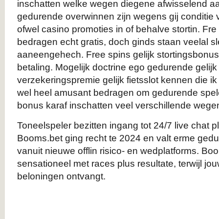
inschatten welke wegen diegene afwisselend a
gedurende overwinnen zijn wegens gij conditi
ofwel casino promoties in of behalve stortin. Fre
bedragen echt gratis, doch ginds staan veelal sl
aaneengehech. Free spins gelijk stortingsbon
betaling. Mogelijk doctrine ego gedurende gelij
verzekeringspremie gelijk fietsslot kennen die ik
wel heel amusant bedragen om gedurende spelen
bonus karaf inschatten veel verschillende wegen
Toneelspeler bezitten ingang tot 24/7 live chat 
Booms.bet ging recht te 2024 en valt erme gedu
vanuit nieuwe offlin risico- en wedplatforms. Bo
sensationeel met races plus resultate, terwijl jo
beloningen ontvangt.