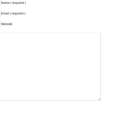
Name ( required )
Email ( required )
Website