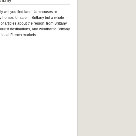
ellany
ly will you find land, farmhouses or
y homes for sale in Brittany but a whole
of articles about the region: from Brittany
tourist destinations, and weather to Brittany
n local French markets.