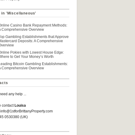
 in 'Miscellaneous'
Online Casino Bank Repayment Methods:
A Comprehensive Overview
Top Gambling Establishments that Approve
Mastercard Deposits: A Comprehensive
Overview
Online Pokies with Lowest House Edge:
Where to Get Your Money’s Worth
Leading Bitcoin Gambling Establishments:
A Comprehensive Overview
acts
 need any help ...
e contact
Louisa
 info@1stforBrittanyProperty.com
845 0530380 (UK)