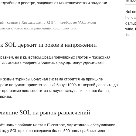
Misc
пределённом реестре, защищая от мошенничества и подделки
Not on
holida
айн‑казино в Казахстане на 12%”, – сообщает M.С., глава
gamut 
льной службе по регулированию азартных игр.
wine, 
food i
ак SOL держит игроков в напряжении
разием, но и качеством.Среди популярных слотов – “Казахская
к”.Уникальная графика и бонусные раунды могут удвоить ваш
и живые турниры.Бонусная система строится на принципе
гроки получают приветственный бонус 100% от первой депозита до
 в программе лояльности: за каждую ставку начисляются баллы,
 призы.
лияние SOL на рынок развлечений
ёт новые рабочие места в IT‑секторе, маркетинге и обслуживании
4 году SOL привёл к созданию более 500 новых рабочих мест в