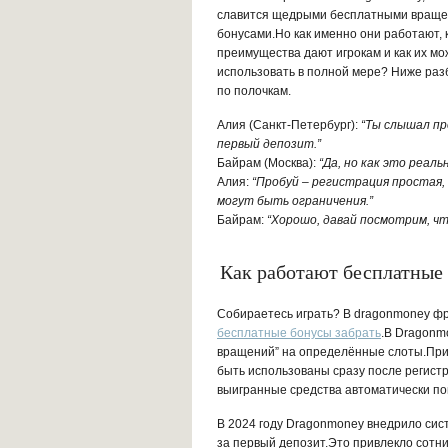
славится щедрыми бесплатными враще
бонусами.Но как именно они работают, 
преимущества дают игрокам и как их м
использовать в полной мере? Ниже раз
по полочкам.
Алия (Санкт-Петербург):
“Ты слышал пр
первый депозит.”
Байрам (Москва):
“Да, но как это реал
Алия:
“Пробуй – регистрация простая, 
могут быть ограничения.”
Байрам:
“Хорошо, давай посмотрим, чт
Как работают бесплатные
Собираетесь играть? В dragonmoney ф
бесплатные бонусы забрать
.В Dragonm
вращений” на определённые слоты.При 
быть использованы сразу после регист
выигранные средства автоматически по
В 2024 году Dragonmoney внедрило систе
за первый депозит.Это привлекло сотн