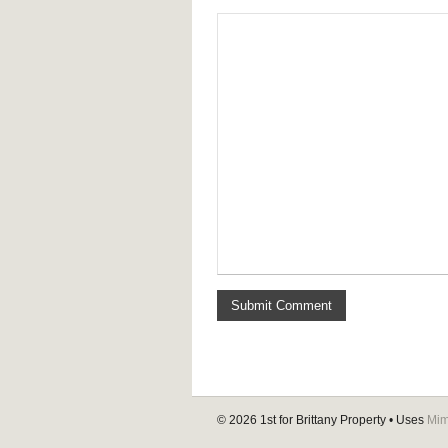
© 2026
1st for Brittany Property
• Uses
Mi