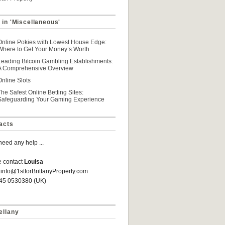
 in 'Miscellaneous'
Online Pokies with Lowest House Edge:
Where to Get Your Money’s Worth
Leading Bitcoin Gambling Establishments:
A Comprehensive Overview
Online Slots
The Safest Online Betting Sites:
Safeguarding Your Gaming Experience
acts
 need any help ...
e contact
Louisa
 info@1stforBrittanyProperty.com
845 0530380 (UK)
ellany