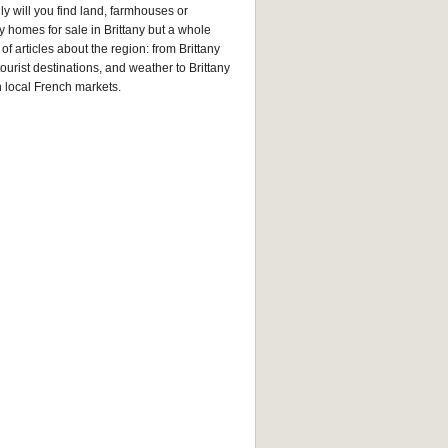
ly will you find land, farmhouses or
y homes for sale in Brittany but a whole
of articles about the region: from Brittany
tourist destinations, and weather to Brittany
n local French markets.