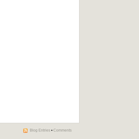
Blog Entries
•
Comments