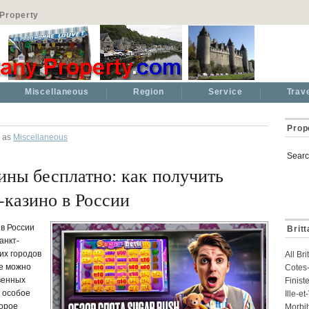
Property
Miscellaneous
Region
Service
Trav
Prop
d as
Miscellaneous
Searc
ны бесплатно: как получить
‑казино в России
 в России
Brit
анкт-
их городов
All Br
де можно
Cotes-
венных
Finist
 особое
Ille-e
торое
Morbi