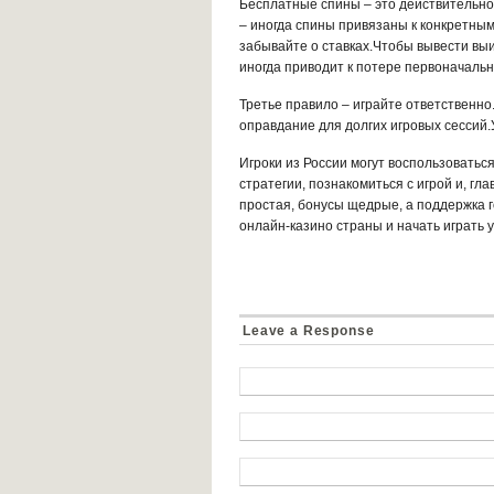
Бесплатные спины – это действительно 
– иногда спины привязаны к конкретным
забывайте о ставках.Чтобы вывести выи
иногда приводит к потере первоначаль
Третье правило – играйте ответственно.
оправдание для долгих игровых сессий.
Игроки из России могут воспользовать
стратегии, познакомиться с игрой и, гл
простая, бонусы щедрые, а поддержка 
онлайн‑казино страны и начать играть у
Leave a Response