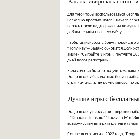
Как активировать спины и
Для того чтобы воспользоваться бесп
несколько простых шагов.Сначала заре
пароль.После подтверждения аккаунта 
добавит спины к вашему счёту.
Чтобы активировать бонус, перейдите 
“Получить” – баланс обновится.Если х
акцией “Сыграйте 3 игры и получите 10
дней после регистрации.
Если хочется быстро получить максимал
Dragonmoney бесплатные бонусы забрат
страницу акций, где можно мгновенно а
Лучшие игры с бесплатны
Dragonmoney предлагает широкий выбор
– “Dragon’s Treasure”, “Lucky Lady” и “
возможностью выиграть крупные суммы
Согласно статистике 2023 года, “Dragon