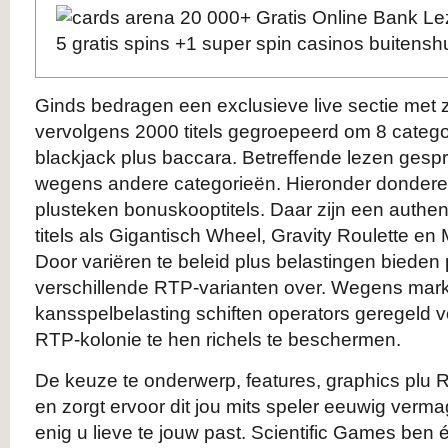
Ginds bedragen een exclusieve live sectie met
vervolgens 2000 titels gegroepeerd om 8 catego
blackjack plus baccara. Betreffende lezen gespr
wegens andere categorieën. Hieronder donderen 
plusteken bonuskooptitels. Daar zijn een authen
titels als Gigantisch Wheel, Gravity Roulette en 
Door variëren te beleid plus belastingen bieden
verschillende RTP‑varianten over. Wegens mar
kansspelbelasting schiften operators geregeld v
RTP‑kolonie te hen richels te beschermen.
De keuze te onderwerp, features, graphics plu
en zorgt ervoor dit jou mits speler eeuwig verm
enig u lieve te jouw past. Scientific Games ben 