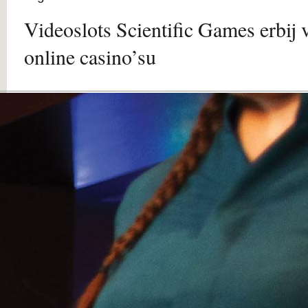
Videoslots Scientific Games erbij 
online casino’su