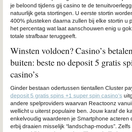
je beloond tijdens gij casino te de tenuitvoerleg
natuurlijk geta stortingen. U eerste stortin word
400% plusteken daarna zullen bij elke stortin u pa
het percentag wat laat aanschouwen enig u gok
totale strafbaar teruggeeft.
Winsten voldoen? Casino’s betale
buiten: beste no deposit 5 gratis s
casino’s
Ginder bestaan odertussen tientallen Cluster 
deposit 5 gratis spins +1 super spin casino’s
uit
andere spelproviders waarvan Reactoonz vanui
wellicht u uiterst populaire ben. Jouw karaf de 
enkelvoudig waarderen je Smartphone acteren 
erbij draaien misselijk “landschap-modus”. Zelfs f