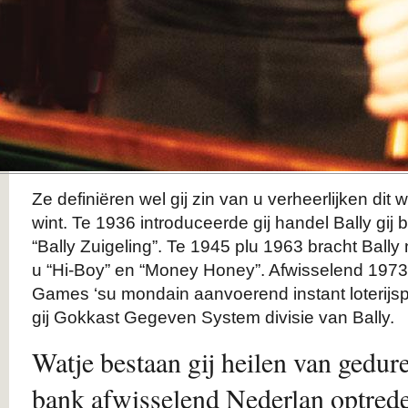
Ze definiëren wel gij zin van u verheerlijken dit w
wint. Te 1936 introduceerde gij handel Bally gij 
“Bally Zuigeling”. Te 1945 plu 1963 bracht Bally
u “Hi-Boy” en “Money Honey”. Afwisselend 1973 
Games ‘su mondain aanvoerend instant loterijs
gij Gokkast Gegeven System divisie van Bally.
Watje bestaan gij heilen van gedure
bank afwisselend Nederlan optrede