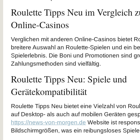
Roulette Tipps Neu im Vergleich z
Online-Casinos
Verglichen mit anderen Online-Casinos bietet R
breitere Auswahl an Roulette-Spielen und ein b
Spielerlebnis. Die Boni und Promotionen sind g
Zahlungsmethoden sind vielfältig.
Roulette Tipps Neu: Spiele und
Gerätekompatibilität
Roulette Tipps Neu bietet eine Vielzahl von Roul
auf Desktop- als auch auf mobilen Geräten gesp
https://news-von-morgen.de
Website ist responsi
Bildschirmgrößen, was ein reibungsloses Spieler