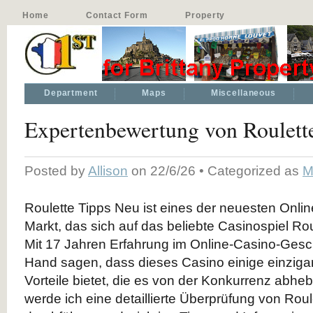
Home
Contact Form
Property
Department
Maps
Miscellaneous
Expertenbewertung von Roulett
Posted by
Allison
on 22/6/26 • Categorized as
M
Roulette Tipps Neu ist eines der neuesten Onli
Markt, das sich auf das beliebte Casinospiel Roul
Mit 17 Jahren Erfahrung im Online-Casino-Gesch
Hand sagen, dass dieses Casino einige einziga
Vorteile bietet, die es von der Konkurrenz abheb
werde
ich eine detaillierte Überprüfung von Rou