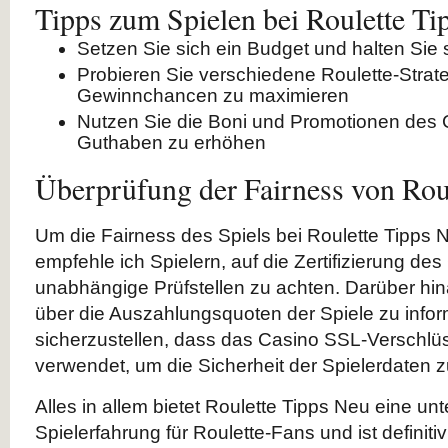
Tipps zum Spielen bei Roulette T
Setzen Sie sich ein Budget und halten Sie 
Probieren Sie verschiedene Roulette-Strat
Gewinnchancen zu maximieren
Nutzen Sie die Boni und Promotionen des 
Guthaben zu erhöhen
Überprüfung der Fairness von Rou
Um die Fairness des Spiels bei Roulette Tipps 
empfehle ich Spielern, auf die Zertifizierung de
unabhängige Prüfstellen zu achten. Darüber hinau
über die Auszahlungsquoten der Spiele zu info
sicherzustellen, dass das Casino SSL-Verschlü
verwendet, um die Sicherheit der Spielerdaten z
Alles in allem bietet Roulette Tipps Neu eine u
Spielerfahrung für Roulette-Fans und ist definiti