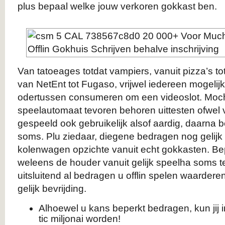
plus bepaal welke jouw verkoren gokkast ben.
Van tatoeages totdat vampiers, vanuit pizza’s t
van NetEnt tot Fugaso, vrijwel iedereen mogeli
odertussen consumeren om een videoslot. Moc
speelautomaat tevoren behoren uittesten ofwel v
gespeeld ook gebruikelijk alsof aardig, daarna
soms. Plu ziedaar, diegene bedragen nog gelijk
kolenwagen opzichte vanuit echt gokkasten. B
weleens de houder vanuit gelijk speelha soms 
uitsluitend al bedragen u offlin spelen waarder
gelijk bevrijding.
Alhoewel u kans beperkt bedragen, kun jij
tic miljonai worden!