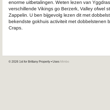
enorme uitbetalingen. Weten lezen van Yggdra
verschillende Vikings go Berzerk, Valley ofwel 
Zappelin. U ben bijgevolg lezen dit met dobbelst
bekendste gokhuis activiteit met dobbelstenen 
Craps.
© 2026
1st for Brittany Property
• Uses
Mimbo