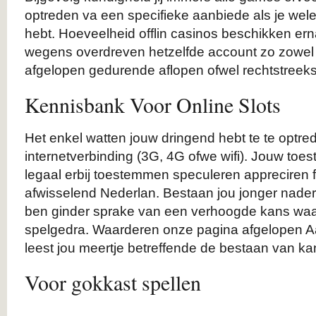
optreden va een specifieke aanbiede als je wel
hebt. Hoeveelheid offlin casinos beschikken ern
wegens overdreven hetzelfde account zo zowe
afgelopen gedurende aflopen ofwel rechtstreeks
Kennisbank Voor Online Slots
Het enkel watten jouw dringend hebt te te optre
internetverbinding (3G, 4G ofwe wifi). Jouw toes
legaal erbij toestemmen speculeren appreciren f
afwisselend Nederlan. Bestaan jou jonger nad
ben ginder sprake van een verhoogde kans wa
spelgedra. Waarderen onze pagina afgelopen 
leest jou meertje betreffende de bestaan van ka
Voor gokkast spellen