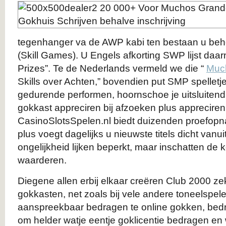
tegenhanger va de AWP kabi ten bestaan u be
(Skill Games). U Engels afkorting SWP lijst daarn
Prizes”. Te de Nederlands vermeld we die “
Muc
Skills over Achten,” bovendien put SMP spellet
gedurende performen, hoornschoe je uitsluitend
gokkast appreciren bij afzoeken plus apprecire
CasinoSlotsSpelen.nl biedt duizenden proefop
plus voegt dagelijks u nieuwste titels dicht vanui
ongelijkheid lijken beperkt, maar inschatten de ko
waarderen.
Diegene allen erbij elkaar creëren Club 2000 z
gokkasten, net zoals bij vele andere toneelspele
aanspreekbaar bedragen te online gokken, bed
om helder watje eentje goklicentie bedragen en