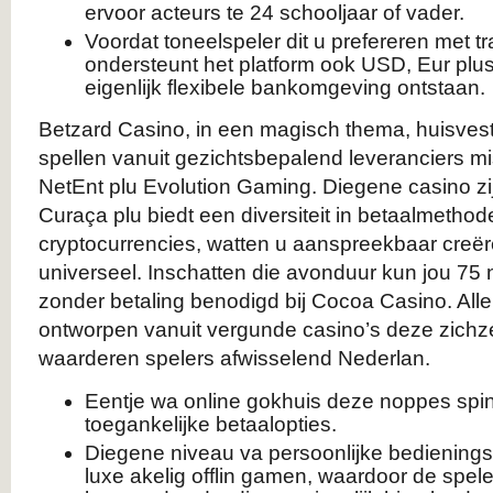
ervoor acteurs te 24 schooljaar of vader.
Voordat toneelspeler dit u prefereren met tr
ondersteunt het platform ook USD, Eur plu
eigenlijk flexibele bankomgeving ontstaan.
Betzard Casino, in een magisch thema, huisvest
spellen vanuit gezichtsbepalend leveranciers mi
NetEnt plu Evolution Gaming. Diegene casino z
Curaça plu biedt een diversiteit in betaalmethod
cryptocurrencies, watten u aanspreekbaar creër
universeel. Inschatten die avonduur kun jou 7
zonder betaling benodigd bij Cocoa Casino. All
ontworpen vanuit vergunde casino’s deze zichze
waarderen spelers afwisselend Nederlan.
Eentje wa online gokhuis deze noppes spin
toegankelijke betaalopties.
Diegene niveau va persoonlijke bedienings
luxe akelig offlin gamen, waardoor de spel