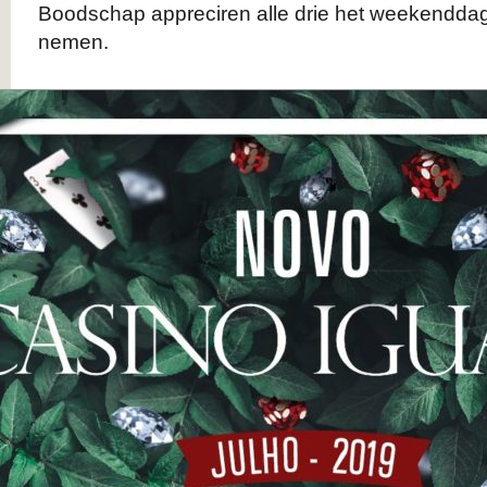
Boodschap appreciren alle drie het weekendda
nemen.