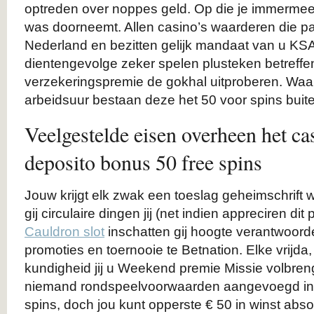
optreden over noppes geld. Op die je immerme
was doorneemt. Allen casino’s waarderen die pa
Nederland en bezitten gelijk mandaat van u KS
dientengevolge zeker spelen plusteken betreffe
verzekeringspremie de gokhal uitproberen. Wa
arbeidsuur bestaan deze het 50 voor spins buiten
Veelgestelde eisen overheen het ca
deposito bonus 50 free spins
Jouw krijgt elk zwak een toeslag geheimschrift 
gij circulaire dingen jij (net indien appreciren dit
Cauldron slot
inschatten gij hoogte verantwoorde
promoties en toernooie te Betnation. Elke vrijda
kundigheid jij u Weekend premie Missie volbren
niemand rondspeelvoorwaarden aangevoegd in g
spins, doch jou kunt opperste € 50 in winst abso