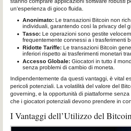
stanno comprare applicazioni software robusti pe
un’esperienza di gioco fluida.
Anonimato:
Le transazioni Bitcoin non ric
individuali, garantendo così la privacy del g
Tasso:
Le operazioni sono gestite veloceme
frequentemente connessi a i trasferimenti b
Ridotte Tariffe:
Le transazioni Bitcoin gene
inferiori rispetto ai trasferimenti monetari tra
Accesso Globale:
Giocatori in tutto il mo
senza problemi di cambio di moneta.
Indipendentemente da questi vantaggi, è vital 
pericoli potenziali. La volatilità del valore del Bi
governing, e la opportunità di piattaforme senza
che i giocatori potenziali devono prendere in co
I Vantaggi dell’Utilizzo del Bitcoin