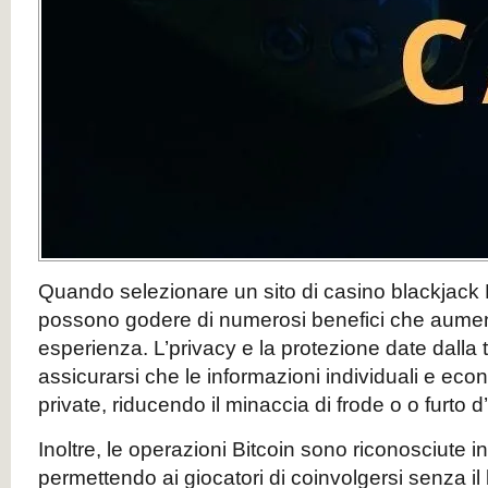
Quando selezionare un sito di casino blackjack B
possono godere di numerosi benefici che aumen
esperienza. L’privacy e la protezione date dalla
assicurarsi che le informazioni individuali e e
private, riducendo il minaccia di frode o o furto d’
Inoltre, le operazioni Bitcoin sono riconosciute in
permettendo ai giocatori di coinvolgersi senza il 