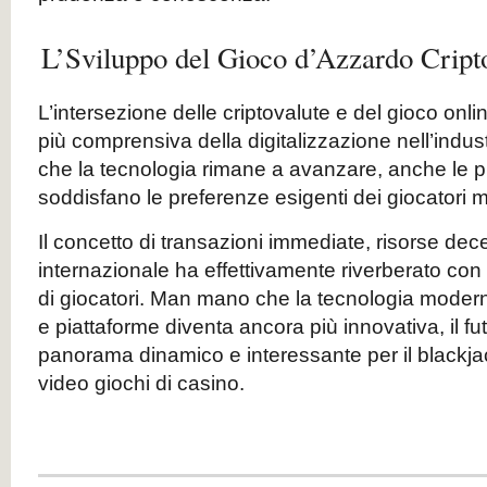
L’Sviluppo del Gioco d’Azzardo Cript
L’intersezione delle criptovalute e del gioco onl
più comprensiva della digitalizzazione nell’ind
che la tecnologia rimane a avanzare, anche le p
soddisfano le preferenze esigenti dei giocatori
Il concetto di transazioni immediate, risorse dece
internazionale ha effettivamente riverberato c
di giocatori. Man mano che la tecnologia moder
e piattaforme diventa ancora più innovativa, il f
panorama dinamico e interessante per il blackjack
video giochi di casino.