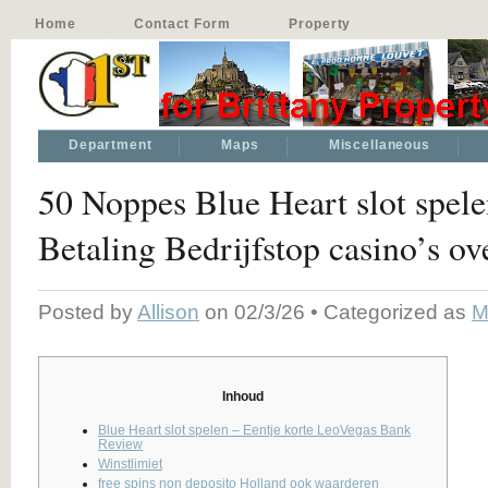
Home
Contact Form
Property
Department
Maps
Miscellaneous
50 Noppes Blue Heart slot spele
Betaling Bedrijfstop casino’s ov
Posted by
Allison
on 02/3/26 • Categorized as
M
Inhoud
Blue Heart slot spelen – Eentje korte LeoVegas Bank
Review
Winstlimiet
free spins non deposito Holland ook waarderen