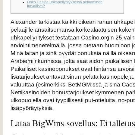
Onko Casiqo-uhkapeliyrityksessä pelaaminen
turvallista?
Alexander tarkistaa kaikki oikean rahan uhkapelil
pelaajille ansaitsemansa korkealaatuisen koke
uhkapeliyritykset testataan Casino.orgin 25-vaih
arviointimenetelmällä, jossa otetaan huomioon j
Minä laitan ja sinä pyydät bonuksia näillä oikean
Arabiemiirikunnissa, jotta saat aidon paikallise
Paikalliset kasinobonukset ovat hintansa arvoisi
lisätarjoukset antavat sinun pelata kasinopelej
valuuttaa (esimerkiksi BetMGM:ssä ja sinä Caes
Nettikasinoiden bonustarjoukset kymmenen par
ulkopuolella ovat tyypillisesti put-otteluita, no-p
lisäpyöräytyksiä.
Lataa BigWins sovellus: Ei talletu