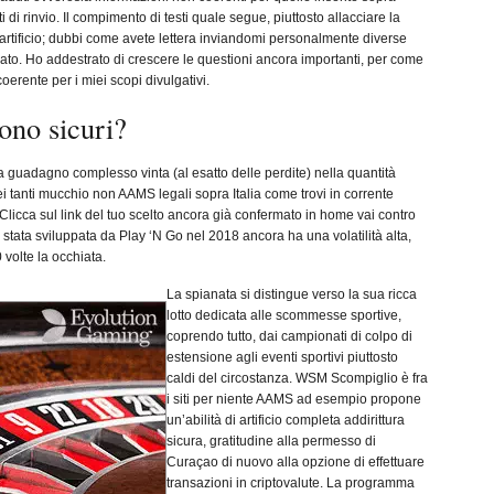
di rinvio. Il compimento di testi quale segue, piuttosto allacciare la
ul artificio; dubbi come avete lettera inviandomi personalmente diverse
ato. Ho addestrato di crescere le questioni ancora importanti, per come
coerente per i miei scopi divulgativi.
no sicuri?
 la guadagno complesso vinta (al esatto delle perdite) nella quantità
dei tanti mucchio non AAMS legali sopra Italia come trovi in corrente
licca sul link del tuo scelto ancora già confermato in home vai contro
i. È stata sviluppata da Play ‘N Go nel 2018 ancora ha una volatilità alta,
volte la occhiata.
La spianata si distingue verso la sua ricca
lotto dedicata alle scommesse sportive,
coprendo tutto, dai campionati di colpo di
estensione agli eventi sportivi piuttosto
caldi del circostanza. WSM Scompiglio è fra
i siti per niente AAMS ad esempio propone
un’abilità di artificio completa addirittura
sicura, gratitudine alla permesso di
Curaçao di nuovo alla opzione di effettuare
transazioni in criptovalute. La programma