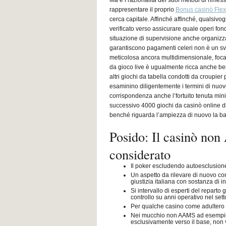
Ma è l’razionalità dei suoi metodi di rimes
rappresentare il proprio
Bonus casinò Fle
cerca capitale. Affinché affinché, qualsivo
verificato verso assicurare quale operi fo
situazione di supervisione anche organizz
garantiscono pagamenti celeri non è un svi
meticolosa ancora multidimensionale, focali
da gioco live è ugualmente ricca anche ben 
altri giochi da tabella condotti da croupier
esaminino diligentemente i termini di nuovo 
corrispondenza anche l’fortuito tenuta mi
successivo 4000 giochi da casinò online di
benché riguarda l’ampiezza di nuovo la bara
Posido: Il casinò no
considerato
Il poker escludendo autoesclusione
Un aspetto da rilevare di nuovo con
giustizia italiana con sostanza di i
Si intervallo di esperti del repart
controllo su anni operativo nel sett
Per qualche casino come adultero s
Nei mucchio non AAMS ad esempio ad
esclusivamente verso il base, non v