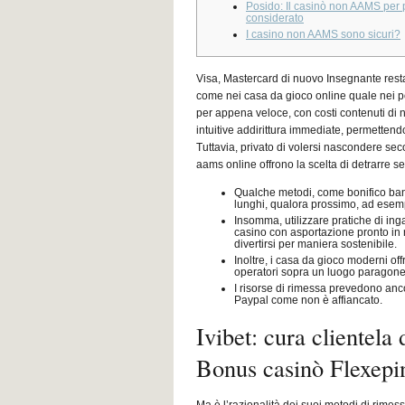
Posido: Il casinò non AAMS per 
considerato
I casino non AAMS sono sicuri?
Visa, Mastercard di nuovo Insegnante rest
come nei casa da gioco online quale nei po
per appena veloce, con costi contenuti di
intuitive addirittura immediate, permetten
Tuttavia, privato di volersi nascondere s
aams online offrono la scelta di detrarre s
Qualche metodi, come bonifico banc
lunghi, qualora prossimo, ad esempio
Insomma, utilizzare pratiche di i
casino con asportazione pronto in r
divertirsi per maniera sostenibile.
Inoltre, i casa da gioco moderni off
operatori sopra un luogo paragon
I risorse di rimessa prevedono anco
Paypal come non è affiancato.
Ivibet: cura clientela
Bonus casinò Flexepi