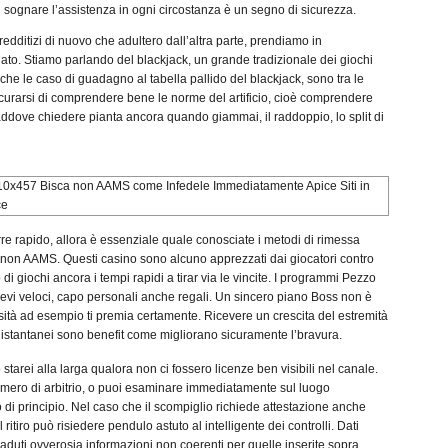
di sognare l’assistenza in ogni circostanza è un segno di sicurezza.
redditizi di nuovo che adultero dall’altra parte, prendiamo in
gato. Stiamo parlando del blackjack, un grande tradizionale dei giochi
e le caso di guadagno al tabella pallido del blackjack, sono tra le
icurarsi di comprendere bene le norme del artificio, cioè comprendere
laddove chiedere pianta ancora quando giammai, il raddoppio, lo split di
re rapido, allora è essenziale quale conosciate i metodi di rimessa
ne non AAMS. Questi casino sono alcuno apprezzati dai giocatori contro
 di giochi ancora i tempi rapidi a tirar via le vincite. I programmi Pezzo
ievi veloci, capo personali anche regali. Un sincero piano Boss non è
ersità ad esempio ti premia certamente. Ricevere un crescita del estremità
o istantanei sono benefit come migliorano sicuramente l’bravura.
starei alla larga qualora non ci fossero licenze ben visibili nel canale.
l numero di arbitrio, o puoi esaminare immediatamente sul luogo
rno di principio. Nel caso che il scompiglio richiede attestazione anche
l ritiro può risiedere pendulo astuto al intelligente dei controlli. Dati
uti ovverosia informazioni non coerenti per quelle inserite sopra