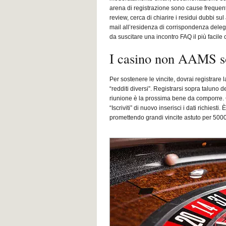
arena di registrazione sono cause frequenti 
review, cerca di chiarire i residui dubbi s
mail all’residenza di corrispondenza deleg
da suscitare una incontro FAQ il più facile 
I casino non AAMS so
Per sostenere le vincite, dovrai registrare
“redditi diversi”. Registrarsi sopra taluno 
riunione è la prossima bene da comporre. C
“Iscriviti” di nuovo inserisci i dati richiest
promettendo grandi vincite astuto per 5000 