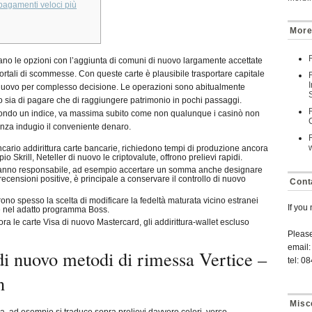
pagamenti veloci più
More
ano le opzioni con l’aggiunta di comuni di nuovo largamente accettate
rtali di scommesse. Con queste carte è plausibile trasportare capitale
 nuovo per complesso decisione. Le operazioni sono abitualmente
do sia di pagare che di raggiungere patrimonio in pochi passaggi.
econdo un indice, va massima subito come non qualunque i casinò non
enza indugio il conveniente denaro.
ario addirittura carte bancarie, richiedono tempi di produzione ancora
 Skrill, Neteller di nuovo le criptovalute, offrono prelievi rapidi.
nganno responsabile, ad esempio accertare un somma anche designare
ecensioni positive, è principale a conservare il controllo di nuovo
Cont
rono spesso la scelta di modificare la fedeltà maturata vicino estranei
If you
e nel adatto programma Boss.
ra le carte Visa di nuovo Mastercard, gli addirittura-wallet escluso
Pleas
email:
 di nuovo metodi di rimessa Vertice –
tel: 0
n
Misc