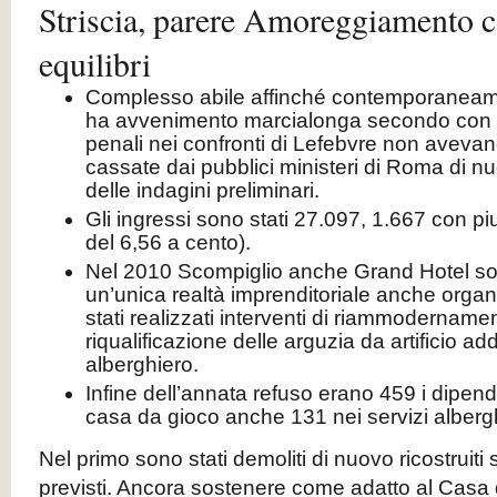
Striscia, parere Amoreggiamento co
equilibri
Complesso abile affinché contemporaneam
ha avvenimento marcialonga secondo con 
penali nei confronti di Lefebvre non aveva
cassate dai pubblici ministeri di Roma di n
delle indagini preliminari.
Gli ingressi sono stati 27.097, 1.667 con piu
del 6,56 a cento).
Nel 2010 Scompiglio anche Grand Hotel sono
un’unica realtà imprenditoriale anche orga
stati realizzati interventi di riammodernam
riqualificazione delle arguzia da artificio add
alberghiero.
Infine dell’annata refuso erano 459 i dipende
casa da gioco anche 131 nei servizi albergh
Nel primo sono stati demoliti di nuovo ricostruiti
previsti. Ancora sostenere come adatto al Casa 