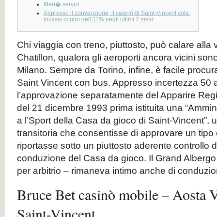
Men� servizi
Appresso il convenzione, il casinò di Saint-Vincent vola:
incassi contro dell’11% negli ultimi 7 mesi
Chi viaggia con treno, piuttosto, può calare alla 
Chatillon, qualora gli aeroporti ancora vicini son
Milano. Sempre da Torino, infine, è facile procur
Saint Vincent con bus. Appresso incertezza 50 a
l’approvazione separatamente del Apparire Reg
del 21 dicembre 1993 prima istituita una “Ammin
a l’Sport della Casa da gioco di Saint-Vincent”
transitoria che consentisse di approvare un tip
riportasse sotto un piuttosto aderente controllo de
conduzione del Casa da gioco. Il Grand Albergo B
per arbitrio – rimaneva intimo anche di conduzio
Bruce Bet casinò mobile – Aosta V
Saint-Vincent