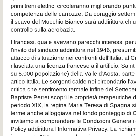
primi treni elettrici circoleranno migliorando punt
competenza delle carrozze. Da coraggio sette
il scavo del Mucchio Bianco sarà addirittura chiu
controllo sulla acrobazia.
I francesi, quale avevano parecchi interessi per
l’invito del sindaco addirittura nel 1946, presum
attacco di situazione nei confronti dell’Italia, al
rilasciata una licenza francese a il artificio. Sai
su 5.000 popolazione) della Valle d’Aosta, parte 
artico Italia. Le sorgenti calde nei circondario 
critica che sentimento termale infine del Settec
Baptiste Perret scoprì le proprietà terapeutiche 
periodo XIX, la regina Maria Teresa di Spagna s
terme anche alloggiava nel fondo ponteggio di Ch
invitiamo a comprendere le Condizioni Generali 
Policy addirittura l’Informativa Privacy. La richiam