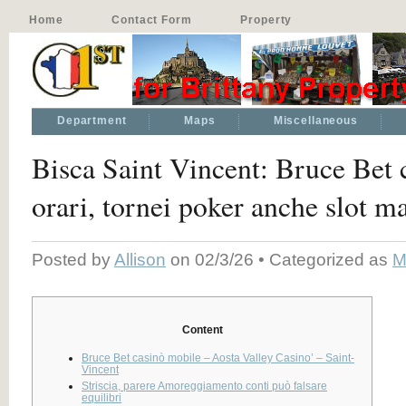
Home
Contact Form
Property
Department
Maps
Miscellaneous
Bisca Saint Vincent: Bruce Bet 
orari, tornei poker anche slot m
Posted by
Allison
on 02/3/26 • Categorized as
M
Content
Bruce Bet casinò mobile – Aosta Valley Casino’ – Saint-
Vincent
Striscia, parere Amoreggiamento conti può falsare
equilibri