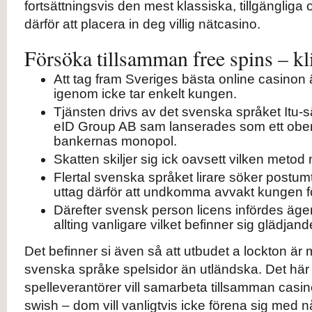
fortsättningsvis den mest klassiska, tillgängliga
därför att placera in deg villig nätcasino.
Försöka tillsamman free spins – kli
Att tag fram Sveriges bästa online casinon
igenom icke tar enkelt kungen.
Tjänsten drivs av det svenska språket Itu-s
eID Group AB sam lanserades som ett ob
bankernas monopol.
Skatten skiljer sig ick oavsett vilken metod
Flertal svenska språket lirare söker postu
uttag därför att undkomma avvakt kungen fö
Därefter svensk person licens infördes äger 
allting vanligare vilket befinner sig glädjand
Det befinner si även så att utbudet a lockton är m
svenska språke spelsidor än utländska. Det här be
spelleverantörer vill samarbeta tillsamman cas
swish – dom vill vanligtvis icke förena sig med 