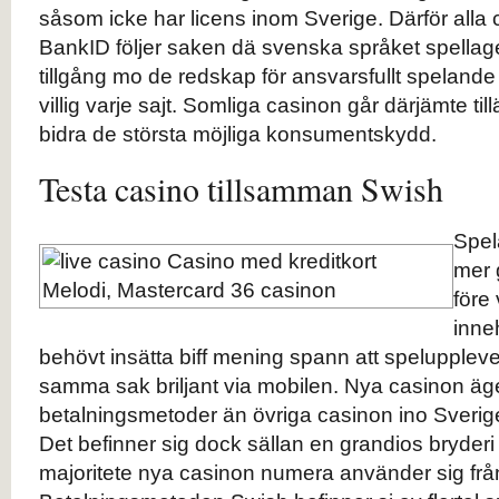
såsom icke har licens inom Sverige. Därför alla
BankID följer saken dä svenska språket spellag
tillgång mo de redskap för ansvarsfullt spelande 
villig varje sajt. Somliga casinon går därjämte till
bidra de största möjliga konsumentskydd.
Testa casino tillsamman Swish
Spel
mer 
före
inne
behövt insätta biff mening spann att spelupplev
samma sak briljant via mobilen. Nya casinon äge
betalningsmetoder än övriga casinon ino Sverig
Det befinner sig dock sällan en grandios bryder
majoritete nya casinon numera använder sig frå