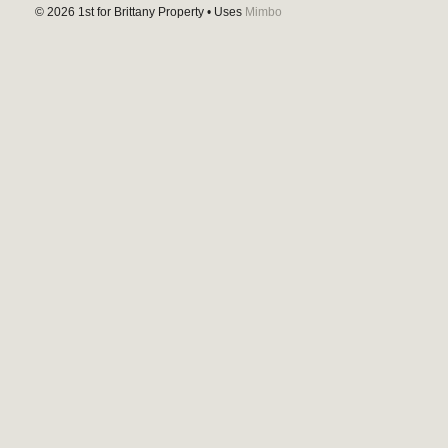
© 2026
1st for Brittany Property
• Uses
Mimbo