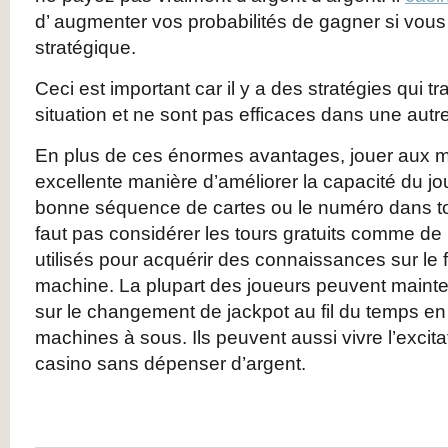
d’ augmenter vos probabilités de gagner si vous
stratégique.
Ceci est important car il y a des stratégies qui t
situation et ne sont pas efficaces dans une autre
En plus de ces énormes avantages, jouer aux 
excellente manière d’améliorer la capacité du jo
bonne séquence de cartes ou le numéro dans tou
faut pas considérer les tours gratuits comme de l’
utilisés pour acquérir des connaissances sur le
machine. La plupart des joueurs peuvent maint
sur le changement de jackpot au fil du temps en
machines à sous. Ils peuvent aussi vivre l’excit
casino sans dépenser d’argent.