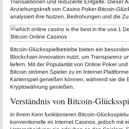
Transaktionen und reduzierte Entgelte. Dieser Ar
Anziehungskraft von Casino Poker-Bitcoin-Glück
analysiert ihre Nutzen, Bedrohungen und die Zuk
Bitcoin-Glücksspielbetriebe bieten ein besonder
Blockchain-Innovation nutzt, um Transparenz u
liefern. Mit der Popularität von Online Poker und 
Bitcoin strömen Spieler zu im Internet Plattformen
Kartenspiel genießen können, während sie die
Kryptowährung genießen.
Verständnis von Bitcoin-Glücksspi
In ihrem Kern funktionieren Bitcoin-Glücksspie
konventionelle im Internet Casinos, jedoch mit