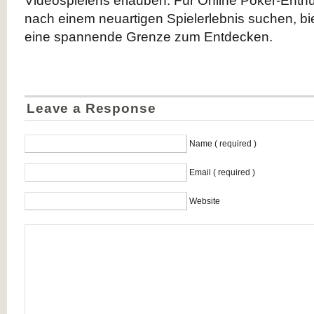
Videospielens erlauben. Für Online Poker-Enth
nach einem neuartigen Spielerlebnis suchen, bi
eine spannende Grenze zum Entdecken.
Leave a Response
Name ( required )
Email ( required )
Website