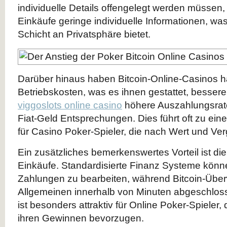
individuelle Details offengelegt werden müssen, 
Einkäufe geringe individuelle Informationen, wa
Schicht an Privatsphäre bietet.
Darüber hinaus haben Bitcoin-Online-Casinos hä
Betriebskosten, was es ihnen gestattet, besse
viggoslots online casino
höhere Auszahlungsrate
Fiat-Geld Entsprechungen. Dies führt oft zu ein
für Casino Poker-Spieler, die nach Wert und V
Ein zusätzliches bemerkenswertes Vorteil ist die
Einkäufe. Standardisierte Finanz Systeme kön
Zahlungen zu bearbeiten, während Bitcoin-Übe
Allgemeinen innerhalb von Minuten abgeschloss
ist besonders attraktiv für Online Poker-Spieler
ihren Gewinnen bevorzugen.