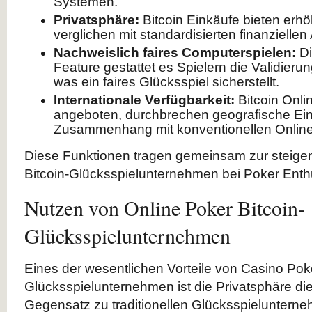
Systemen.
Privatsphäre:
Bitcoin Einkäufe bieten erhö
verglichen mit standardisierten finanziellen
Nachweislich faires Computerspielen:
Di
Feature gestattet es Spielern die Validieru
was ein faires Glücksspiel sicherstellt.
Internationale Verfügbarkeit:
Bitcoin Onli
angeboten, durchbrechen geografische Ei
Zusammenhang mit konventionellen Online
Diese Funktionen tragen gemeinsam zur steigend
Bitcoin-Glücksspielunternehmen bei Poker Enthu
Nutzen von Online Poker Bitcoin-
Glücksspielunternehmen
Eines der wesentlichen Vorteile von Casino Poke
Glücksspielunternehmen ist die Privatsphäre die
Gegensatz zu traditionellen Glücksspieluntern