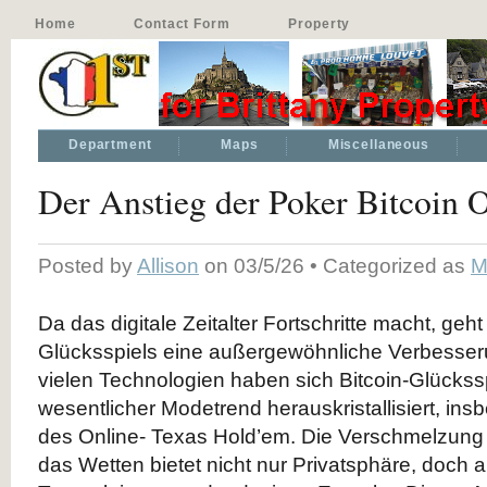
Home
Contact Form
Property
Department
Maps
Miscellaneous
Der Anstieg der Poker Bitcoin 
Posted by
Allison
on 03/5/26 • Categorized as
M
Da das digitale Zeitalter Fortschritte macht, geh
Glücksspiels eine außergewöhnliche Verbesser
vielen Technologien haben sich Bitcoin-Glückssp
wesentlicher Modetrend herauskristallisiert, in
des Online- Texas Hold’em. Die Verschmelzung
das Wetten
bietet nicht nur Privatsphäre, doch 