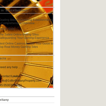
 in 'Miscellaneous'
Leading Bitcoin Gambling Establishments:
A Comprehensive Overview
Online Slots
The Safest Online Betting Sites:
Safeguarding Your Gaming Experience
Best Online Casinos Aussie: Your Guide to
Top Real Money Gaming Sites
acts
 need any help ...
e contact
Louisa
 info@1stforBrittanyProperty.com
845 0530380 (UK)
ellany