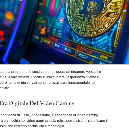
no a progredire, è cruciale per gli operatori rimanere versatili e
a nelle loro sistemi. Il focus sull’migliorare l’esperienza cliente e
dere molto di più servizi personalizzati sarà fondamentale nel
online.
’Era Digitale Del Video Gaming
la confluenza di lusso, innovazione, e esperienze di video gaming
un nicchia nel video gaming sulla rete, queste sistemi significano il
 soldi che cercano esclusività e tecnologia.