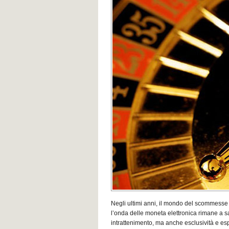
Negli ultimi anni, il mondo del scommesse
l’onda delle moneta elettronica rimane a s
intrattenimento, ma anche esclusività e es