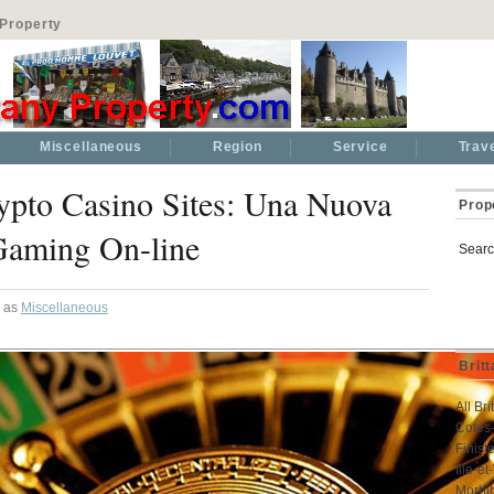
Property
Miscellaneous
Region
Service
Trav
ypto Casino Sites: Una Nuova
Prop
Gaming On-line
Searc
d as
Miscellaneous
Brit
All Br
Cotes-
Finist
Ille-e
Morbi