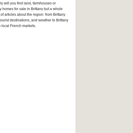
ly will you find land, farmhouses or
y homes for sale in Brittany but a whole
of articles about the region: from Brittany
tourist destinations, and weather to Brittany
n local French markets.