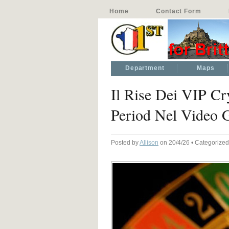
Home
Contact Form
Department
Maps
Il Rise Dei VIP Cr
Period Nel Video 
Posted by
Allison
on 20/4/26 • Categorize