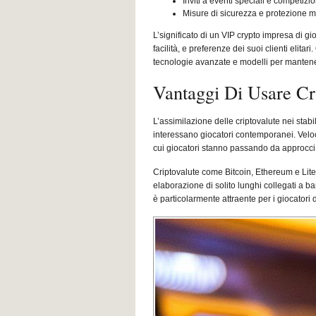
Inviti a eventi speciali e competizio
Misure di sicurezza e protezione mi
L’significato di un VIP crypto impresa di g
facilità, e preferenze dei suoi clienti elit
tecnologie avanzate e modelli per mantener
Vantaggi Di Usare Cri
L’assimilazione delle criptovalute nei stab
interessano giocatori contemporanei. Veloci
cui giocatori stanno passando da approcci d
Criptovalute come Bitcoin, Ethereum e Litec
elaborazione di solito lunghi collegati a ba
è particolarmente attraente per i giocatori 