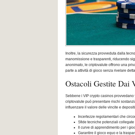
Inoltre, la sicurezza provveduta dalla tec
manomissione e trasparenti, riducendo signi
anonimato, le criptovalute offrono una pri
parte a attività di gioco senza rivelare detta
Ostacoli Gestite Dai
Sebbene i VIP crypto casinos provvedano va
criptovalute può presentare rischi sostanzia
influenzare il valore delle vincite e depos
Incertezze regolamentari che circon
Sfide tecniche potenziali collegate
Il curve di apprendimento per i gioca
Garantire il gioco equo e la traspa