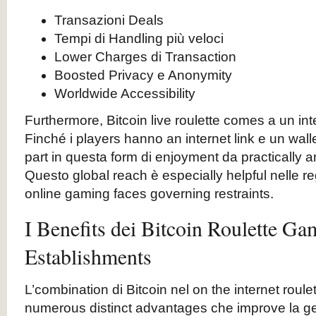
Transazioni Deals
Tempi di Handling più veloci
Lower Charges di Transaction
Boosted Privacy e Anonymity
Worldwide Accessibility
Furthermore, Bitcoin live roulette comes a un int
Finché i players hanno an internet link e un wall
part in questa form di enjoyment da practically a
Questo global reach è especially helpful nelle r
online gaming faces governing restraints.
I Benefits dei Bitcoin Roulette Ga
Establishments
L’combination di Bitcoin nel on the internet roul
numerous distinct advantages che improve la g