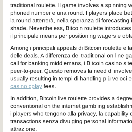
traditional roulette. Il game involves a spinning
phoned number e una round. I players place b
la round atterrerà, nella speranza di forecasting
shade. Nevertheless, Bitcoin roulette introduce
il principale means per positioning wagers e ob
Among i principali appeals di Bitcoin roulette è l
delle deals. A differenza dei traditional on-line 
call for banking middlemans, i Bitcoin casino site
peer-to-peer. Questo removes la need di involvem
usually resulting in tempi di handling più veloc
casino cplay
fees.
In addition, Bitcoin live roulette provides a degr
conventional on the internet gambling establis
i players who tengono alla privacy, la capability d
transactions senza divulging personal informatio
attrazione.