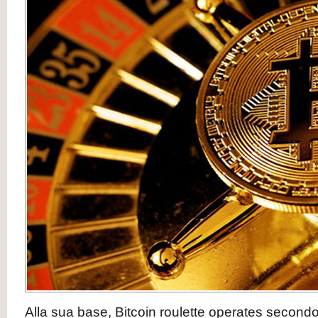
Alla sua base, Bitcoin roulette operates secondo 