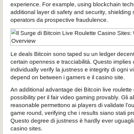
experience. For example, using blockchain tech
additional layer di safety and security, shielding 
operators da prospective fraudulence.
Le deals Bitcoin sono taped su un ledger decent
certain openness e tracciabilità. Questo implie
individually verify la justness e integrity di ogni 
depend on between i gamers e il casino site.
An additional advantage dei Bitcoin live roulette c
possibility per il fair video gaming provably. Gli 
reasonable permettono ai players di validate l’o
game round, verifying che i results siano stati 
Questo degree di justness è hardly ever uguagliat
casino sites.