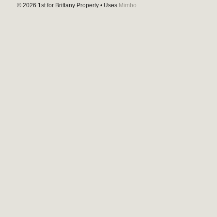
© 2026
1st for Brittany Property
• Uses
Mimbo