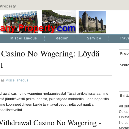
Property
Miscellaneous
Region
Service
Trav
l Casino No Wagering: Löydä
Prop
t
Searc
d as
Miscellaneous
thdrawal casino no wagering -pelaamisesta! Tässä artikkelissa jaamme
Brit
ästä jännittävästä pelimuodosta, joka tarjoaa mahdollisuuden nopeisiin
 koonneet yhteen kaikki tarvittavat tiedot, jotta voit nauttia
All Br
olliset voitot.
Cotes-
Finist
 Withdrawal Casino No Wagering -
Ille-e
Morbi