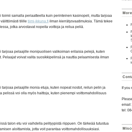
More
 toimii samalla periaatteella kuin perinteinen kasinopeli, mutta tarjoaa
littömästi tilille
tiimi-ikkuna.fi
ilman kierrätysvaatimuksia. Tämä tekee
essa, jotka arvostavat nopeita voittoja ja reilua peliä.
 tarjoaa pelaajille monipuolisen valikoiman erilaisia pelejä, kuten
ut. Pelaajat voivat valita suosikkipelinsä ja nauttia pelaamisesta ilman
Cont
 tarjoaa pelaajille monia etuja, kuten nopeat nostot, reilun pelin ja
If you
a pelissä voi olla myös haittoja, kuten pienempi voittomahdollisuus
Pleas
email:
tel: 0
ssä talon etu voi vaihdella pelityypistä riippuen. On tärkeää tutustua
Misc
misen aloittamista, jotta voit parantaa voittomahdollisuuksiasi.