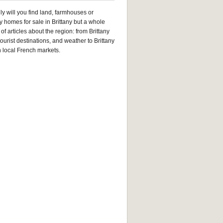
ly will you find land, farmhouses or
y homes for sale in Brittany but a whole
of articles about the region: from Brittany
tourist destinations, and weather to Brittany
n local French markets.