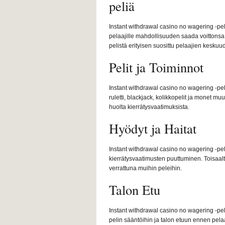
peliä
Instant withdrawal casino no wagering -peli
pelaajille mahdollisuuden saada voittonsa vä
pelistä erityisen suosittu pelaajien keskuud
Pelit ja Toiminnot
Instant withdrawal casino no wagering -peli
ruletti, blackjack, kolikkopelit ja monet mu
huolta kierrätysvaatimuksista.
Hyödyt ja Haitat
Instant withdrawal casino no wagering -peli
kierrätysvaatimusten puuttuminen. Toisaalt
verrattuna muihin peleihin.
Talon Etu
Instant withdrawal casino no wagering -peli
pelin sääntöihin ja talon etuun ennen pelaa