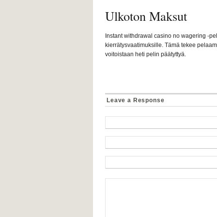
Ulkoton Maksut
Instant withdrawal casino no wagering -peli
kierrätysvaatimuksille. Tämä tekee pelaami
voitoistaan heti pelin päätyttyä.
Leave a Response