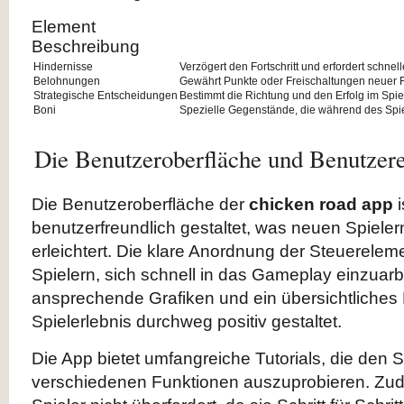
Element
Beschreibung
Hindernisse
Verzögert den Fortschritt und erfordert schnel
Belohnungen
Gewährt Punkte oder Freischaltungen neuer 
Strategische Entscheidungen
Bestimmt die Richtung und den Erfolg im Spie
Boni
Spezielle Gegenstände, die während des Sp
Die Benutzeroberfläche und Benutzer
Die Benutzeroberfläche der
chicken road app
i
benutzerfreundlich gestaltet, was neuen Spieler
erleichtert. Die klare Anordnung der Steuerelem
Spielern, sich schnell in das Gameplay einzuarb
ansprechende Grafiken und ein übersichtliches
Spielerlebnis durchweg positiv gestaltet.
Die App bietet umfangreiche Tutorials, die den S
verschiedenen Funktionen auszuprobieren. Z