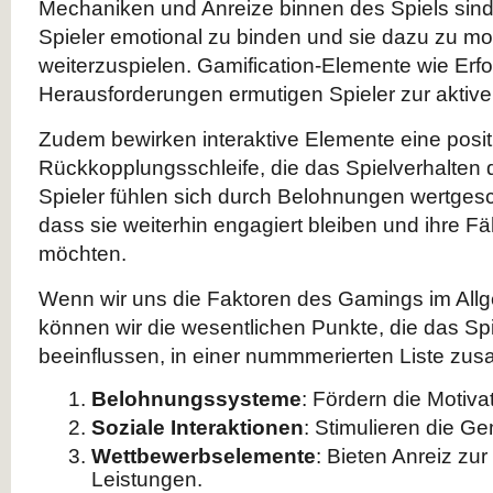
Mechaniken und Anreize binnen des Spiels sind
Spieler emotional zu binden und sie dazu zu mot
weiterzuspielen. Gamification-Elemente wie Erf
Herausforderungen ermutigen Spieler zur aktiv
Zudem bewirken interaktive Elemente eine posit
Rückkopplungsschleife, die das Spielverhalten d
Spieler fühlen sich durch Belohnungen wertgesc
dass sie weiterhin engagiert bleiben und ihre F
möchten.
Wenn wir uns die Faktoren des Gamings im All
können wir die wesentlichen Punkte, die das Sp
beeinflussen, in einer nummmerierten Liste z
Belohnungssysteme
: Fördern die Motiva
Soziale Interaktionen
: Stimulieren die G
Wettbewerbselemente
: Bieten Anreiz zu
Leistungen.