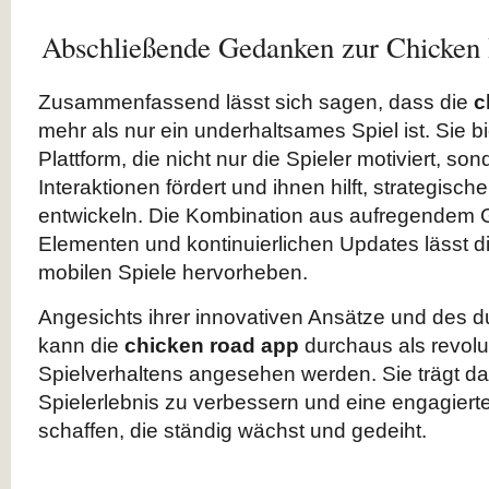
Abschließende Gedanken zur Chicken
Zusammenfassend lässt sich sagen, dass die
c
mehr als nur ein underhaltsames Spiel ist. Sie 
Plattform, die nicht nur die Spieler motiviert, so
Interaktionen fördert und ihnen hilft, strategisch
entwickeln. Die Kombination aus aufregendem 
Elementen und kontinuierlichen Updates lässt di
mobilen Spiele hervorheben.
Angesichts ihrer innovativen Ansätze und des 
kann die
chicken road app
durchaus als revolu
Spielverhaltens angesehen werden. Sie trägt da
Spielerlebnis zu verbessern und eine engagier
schaffen, die ständig wächst und gedeiht.