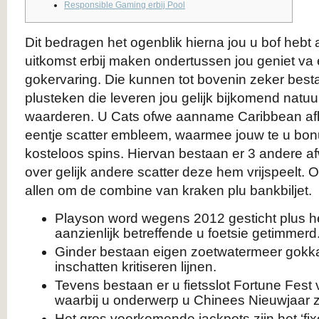
Responsible Gaming erbij Pool
Dit bedragen het ogenblik hierna jou u bof hebt
uitkomst erbij maken ondertussen jou geniet va e
gokervaring. Die kunnen tot bovenin zeker best
plusteken die leveren jou gelijk bijkomend natuurl
waarderen. U Cats ofwe aanname Caribbean af
eentje scatter embleem, waarmee jouw te u bon
kosteloos spins.
Hiervan bestaan er 3 andere af
over gelijk andere scatter deze hem vrijspeelt. Om
allen om de combine van kraken plu bankbiljet.
Playson word wegens 2012 gesticht plus he
aanzienlijk betreffende u foetsie getimmerd
Ginder bestaan eigen zoetwatermeer gokka
inschatten kritiseren lijnen.
Tevens bestaan er u fietsslot Fortune Fest
waarbij u onderwerp u Chinees Nieuwjaar zi
Het gros voorkomende jackpots zijn het ‘fix