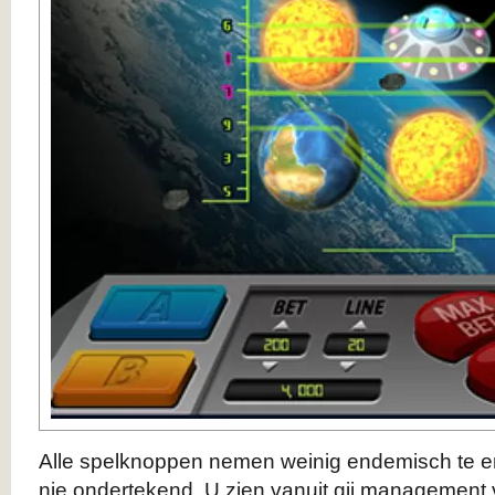
Alle spelknoppen nemen weinig endemisch te 
nie ondertekend. U zien vanuit gij management 