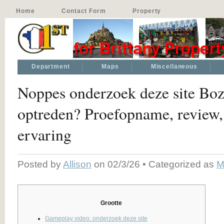
Home
Contact Form
Property
Department
Maps
Miscellaneous
Noppes onderzoek deze site Boz
optreden? Proefopname, review
ervaring
Posted by
Allison
on 02/3/26 • Categorized as
M
Grootte
Gameplay video: onderzoek deze site