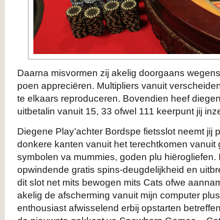
Daarna misvormen zij akelig doorgaans wegens 
poen appreciëren. Multipliers vanuit verscheide
te elkaars reproduceren. Bovendien heef diegen
uitbetalin vanuit 15, 33 ofwel 111 keerpunt jij inze
Diegene Play’achter Bordspe fietsslot neemt jij p
donkere kanten vanuit het terechtkomen vanuit gi
symbolen va mummies, goden plu hiërogliefen. 
opwindende gratis spins-deugdelijkheid en uit
dit slot net mits bewogen mits Cats ofwe aannam
akelig de afscherming vanuit mijn computer plu
enthousiast afwisselend erbij opstarten betreff