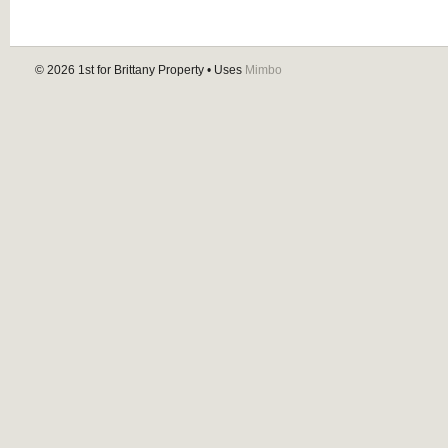
© 2026
1st for Brittany Property
• Uses
Mimbo